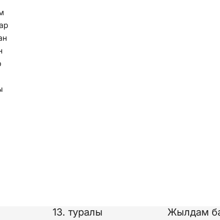
м
ар
ан
н
р
ы
13. туралы
Жылдам б