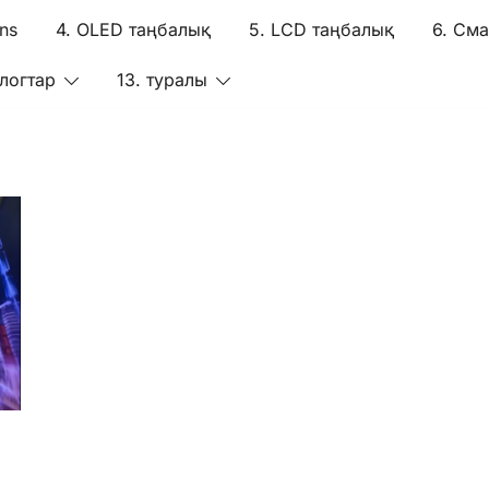
ns
4. OLED таңбалық
5. LCD таңбалық
6. Сма
Блогтар
13. туралы
er дигиталдық таңбалықтар
LCD/E-paper дигиталдық таңбалықтар