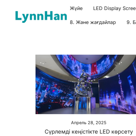
Мәтіндіне
Жүйе
LED Display Scree
жету
8. Және жағдайлар
9. 
2. Lynnhan – Нақты жетекші | LED/OLED/LCD/E-pap
1. Lynnhan – Нақты жетекші | LED/OLED/
Апрель 28, 2025
Сүрлемді кеңістікте LED көрсету