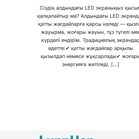
Сіздің алдындағы LED экраныңыз қысы
қалқалайтыр ма? Алдындағы LED экранд
қатты жағдайларға қарсы келеді — қызғ
жауырма, жоғары жауын, тұз түгелі ме
күрделі ендірім. Традициялық экранда
әдетте:✔ қатты жағдайлар арқылы
қызылдап немесе жұқсарлады✔ жоғар
энергияға жетіледі, […]