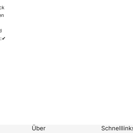
ck
en
d
t:✔
Über
Schnelllink