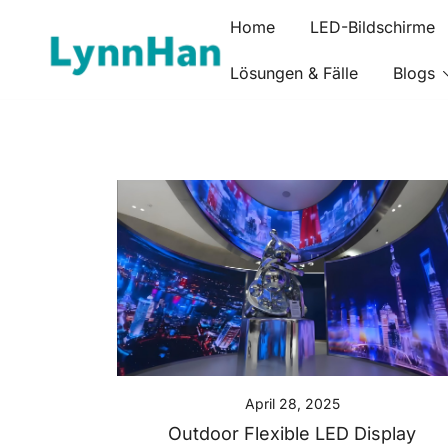
Springe
Home
LED-Bildschirme
zum
Inhalt
Lösungen & Fälle
Blogs
Lynnhan – Zuverlässiger Lieferant | LED/OLED/LCD/E-p
Lynnhan – Zuverlässiger Lieferant | LED/O
April 28, 2025
Outdoor Flexible LED Display