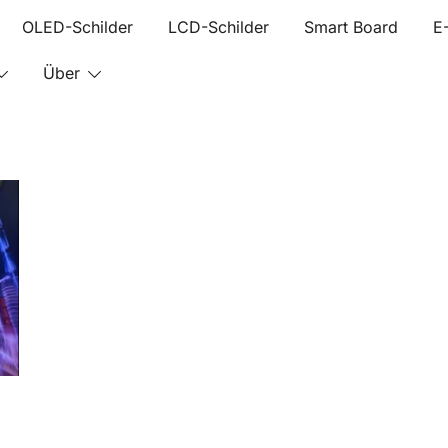
OLED-Schilder
LCD-Schilder
Smart Board
E
Über
aper digitale Schilder
LED/LCD/E-paper digitale Schilder