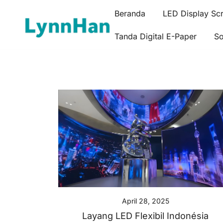
Lompat
Beranda
LED Display Sc
ke
konten
Tanda Digital E-Paper
So
Lynnhan – Pabrik Yang Dipercaya | Tanda Digital L
Lynnhan – Pabrik Yang Dipercaya | Tanda 
April 28, 2025
Layang LED Flexibil Indonésia