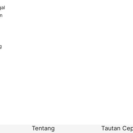
al
n
g
Tentang
Tautan Cep