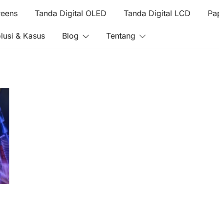
reens
Tanda Digital OLED
Tanda Digital LCD
Pa
lusi & Kasus
Blog
Tentang
ED/OLED/LCD/E-paper
Digital LED/OLED/LCD/E-paper