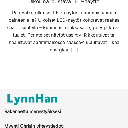
Ulkoilma joustava LED-näyttö
Putovatko ulkoiset LED-näytösi epäonnistumaan
paineen alla? Ulkoiset LED-näytöt kohtaavat raakaa
sääolosuhteita – kuumuus, rankkasade, pöly ja kovat
tuulet. Perinteiset näytöt usein:✔ Rikkoutuvat tai
haalistuvat äärimmäisessä säässä✔ kuluttavat liikaa
energiaa, […]
Rakennettu menestyäksesi
Myynti Chrisin yhteystiedot
: