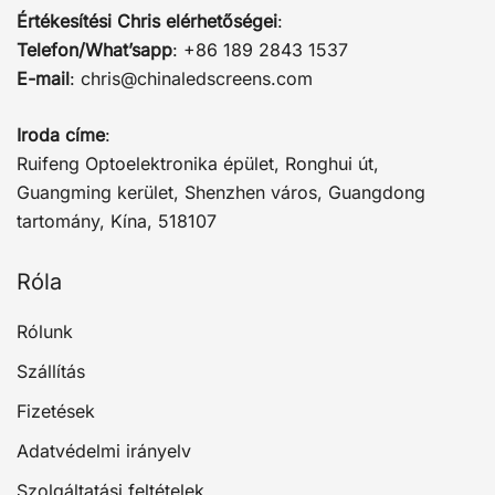
Értékesítési Chris elérhetőségei
:
Telefon/What’sapp
: +86 189 2843 1537
E-mail
:
chris@chinaledscreens.com
Iroda címe
:
Ruifeng Optoelektronika épület, Ronghui út,
Guangming kerület, Shenzhen város, Guangdong
tartomány, Kína, 518107
Róla
Rólunk
Szállítás
Fizetések
Adatvédelmi irányelv
Szolgáltatási feltételek