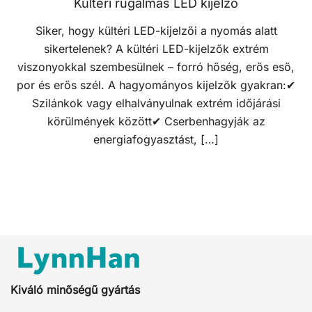
Kültéri rugalmas LED kijelző
Siker, hogy kültéri LED-kijelzői a nyomás alatt
sikertelenek? A kültéri LED-kijelzők extrém
viszonyokkal szembesülnek – forró hőség, erős eső,
por és erős szél. A hagyományos kijelzők gyakran:✔
Szilánkok vagy elhalványulnak extrém időjárási
körülmények között✔ Cserbenhagyják az
energiafogyasztást, […]
Kiváló minőségű gyártás