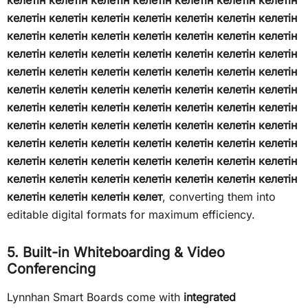
келетін келетін келетін келетін келетін келетін келетін
келетін келетін келетін келетін келетін келетін келетін
келетін келетін келетін келетін келетін келетін келетін
келетін келетін келетін келетін келетін келетін келетін
келетін келетін келетін келетін келетін келетін келетін
келетін келетін келетін келетін келетін келетін келетін
келетін келетін келетін келетін келетін келетін келетін
келетін келетін келетін келетін келетін келетін келетін
келетін келетін келетін келетін келетін келетін келетін
келетін келетін келетін келетін келетін келетін келетін
келетін келетін келетін келет
, converting them into
editable digital formats for maximum efficiency.
5. Built-in Whiteboarding & Video
Conferencing
Lynnhan Smart Boards come with
integrated