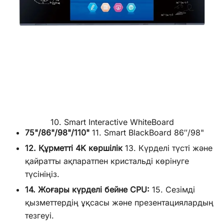
10. Smart Interactive WhiteBoard
75"/86"/98"/110"
11. Smart BlackBoard 86″/98"
12. Құрметті 4K көршілік
13. Күрделі түсті және
қайратты ақпаратпен кристальді көрінуге
түсініңіз.
14. Жоғары күрделі бейне CPU:
15. Сезімді
қызметтердің ұқсасы және презентациялардың
тезгеуі.