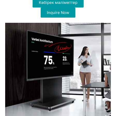
Көбірек мәліметтер
Inquire Now