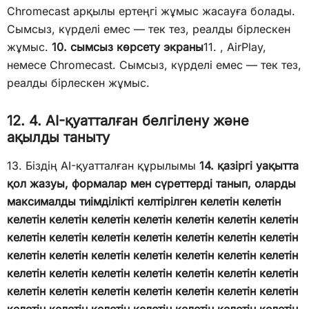
Chromecast арқылы ертеңгі жұмыс жасауға болады.
Сымсыз, күрделі емес — тек тез, реалды бірлескен
жұмыс.
10. сымсыз көрсету экраны
11. , AirPlay,
немесе Chromecast. Сымсыз, күрделі емес — тек тез,
реалды бірлескен жұмыс.
12. 4. AI-қуатталған белгілену және
ақылды таныту
13. Біздің AI-қуатталған құрылымы
14. қазіргі уақытта
қол жазуы, формалар мен сүреттерді танып, оларды
максималды тиімділікті келтірілген келетін келетін
келетін келетін келетін келетін келетін келетін келетін
келетін келетін келетін келетін келетін келетін келетін
келетін келетін келетін келетін келетін келетін келетін
келетін келетін келетін келетін келетін келетін келетін
келетін келетін келетін келетін келетін келетін келетін
келетін келетін келетін келетін келетін келетін келетін