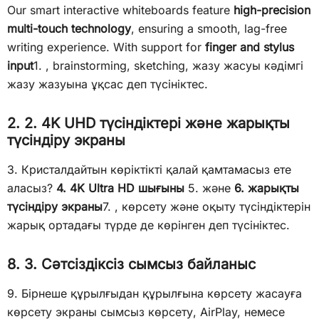
Our smart interactive whiteboards feature
high-precision
multi-touch technology
, ensuring a smooth, lag-free
writing experience. With support for
finger and stylus
input
1. , brainstorming, sketching, жазу жасуы кәдімгі
жазу жазуына ұқсас деп түсініктес.
2. 2. 4K UHD түсіндіктері және жарықты
түсіндіру экраны
3. Кристалдайтын көріктікті қалай қамтамасыз ете
аласыз?
4. 4K Ultra HD шығыны
5. және
6. жарықты
түсіндіру экраны
7. , көрсету және оқыту түсіндіктерін
жарық ортадағы түрде де көрінген деп түсініктес.
8. 3. Сәтсіздіксіз сымсыз байланыс
9. Бірнеше құрылғыдан құрылғына көрсету жасауға
көрсету экраны сымсыз көрсету, AirPlay, немесе