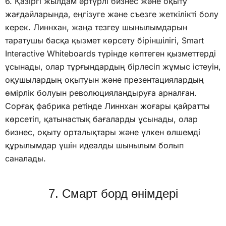
6. Қазіргі жылдам әртүрлі бизнес және оқыту
жағдайларында, еңгізуге және съезге жеткілікті болу
керек. Линнхан, жаңа тезгеу шынылымдарын
таратушы басқа қызмет көрсету біріншілігі, Smart
Interactive Whiteboards түрінде көптеген қызметтерді
ұсынады, олар тұрғындардың бірлесіп жұмыс істеуін,
оқушылардың оқытуын және презентациялардың
өмірлік болуын революцияландыруға арналған.
Сорғақ фабрика ретінде Линнхан жоғары қайратты
көрсетіп, қатынастық бағаларды ұсынады, олар
бизнес, оқыту орталықтары және үлкен өлшемді
құрылымдар үшін идеалды шынылым болып
саналады.
7. Смарт борд өнімдері