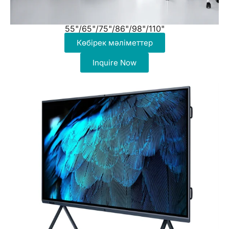
55"/65"/75"/86"/98"/110"
Көбірек мәліметтер
Inquire Now