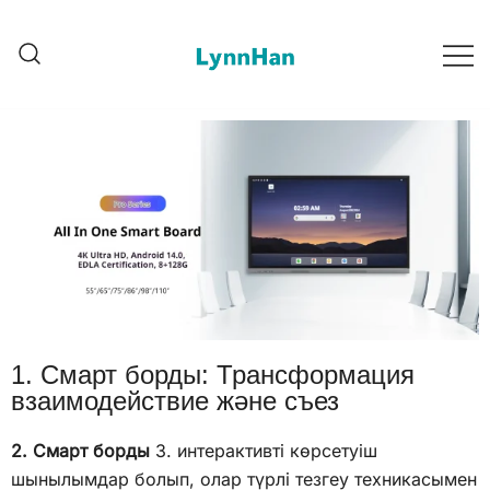
2. Lynnhan – Нақты жетекші |
1. Lynnhan – Нақты жетекші
| LED/OLED/LCD/E-paper
LED/OLED/LCD/E-paper
дигиталдық таңбалықтар
дигиталдық таңбалықтар
1. Смарт борды: Трансформация
взаимодействие және съез
2. Смарт борды
3. интерактивті көрсетуіш
шынылымдар болып, олар түрлі тезгеу техникасымен