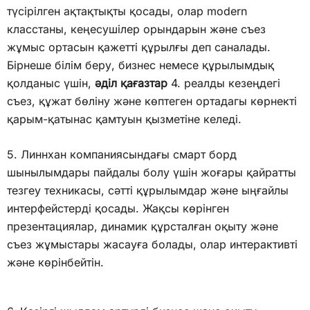
түсірілген ақтақтықты қосады, олар modern
класстаны, кеңесушілер орындарын және съез
жұмыс ортасын қажетті құрылғы деп саналады.
Бірнеше білім беру, бизнес немесе құрылымдық
қолданыс үшін,
әділ қағазтар
4. реалды кезеңдегі
съез, құжат бөліну және көптеген ортадагы көрнекті
қарым-қатынас қамтуын қызметіне келеді.
5. Линнхан компаниясындағы смарт борд
шынылымдары пайдалы болу үшін жоғары қайратты
тезгеу техникасы, сәтті құрылымдар және ыңғайлы
интерфейстерді қосады. Жақсы көрінген
презентациялар, динамик құрсталған оқыту және
съез жұмыстары жасауға болады, олар интерактивті
және көрінбейтін.