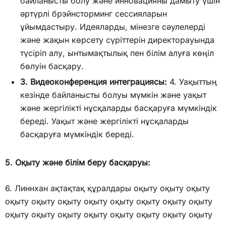
байланысты болу және инновацияны дамыту үшін
әртүрлі брэйнсторминг сессияларын
ұйымдастыру. Идеяларды, мінезге сәулелерді
және жақын көрсету сүріттерін директорауында
түсіріп алу, ынтымақтылық пен білім алуға көңіл
бөлуін басқару.
3. Видеоконференция интеграциясы:
4. Уақыттың
кезінде байланысты болуы мүмкін және уақыт
және жергілікті нұсқаларды басқаруға мүмкіндік
береді. Уақыт және жергілікті нұсқаларды
басқаруға мүмкіндік береді.
5. Оқыту және білім беру басқаруы:
6. Линнхан ақтақтақ құралдары оқыту оқыту оқыту
оқыту оқыту оқыту оқыту оқыту оқыту оқыту оқыту
оқыту оқыту оқыту оқыту оқыту оқыту оқыту оқыту