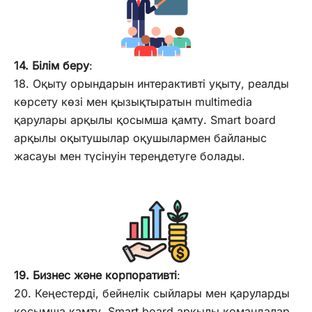
14. Білім беру
:
18. Оқыту орындарын интерактивті уқыту, реалды
көрсету көзі мен қызықтыратын multimedia
қарулары арқылы қосымша қамту. Smart board
арқылы оқытушылар оқушылармен байланыс
жасауы мен түсінуін тереңдетуге болады.
19. Бизнес және корпоративті
:
20. Кеңестерді, бейнелік сыйлары мен қаруларды
қосымша қамту. Smart board арқылы командалар