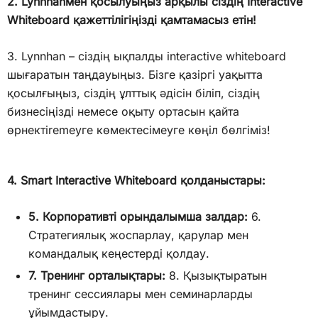
2. Lynnhanмен қосылуыңыз арқылы сіздің Interactive
Whiteboard қажеттілігіңізді қамтамасыз етін!
3. Lynnhan – сіздің ықпалды interactive whiteboard
шығаратын таңдауыңыз. Бізге қазіргі уақытта
қосылғыңыз, сіздің ұлттық әдісін біліп, сіздің
бизнесіңізді немесе оқыту ортасын қайта
өрнектіremeуге көмектесімеуге көңіл бөлгіміз!
4. Smart Interactive Whiteboard қолданыстары:
5. Корпоративті орындалымша залдар:
6.
Стратегиялық жоспарлау, қарулар мен
командалық кеңестерді қолдау.
7. Тренинг орталықтары:
8. Қызықтыратын
тренинг сессиялары мен семинарларды
ұйымдастыру.