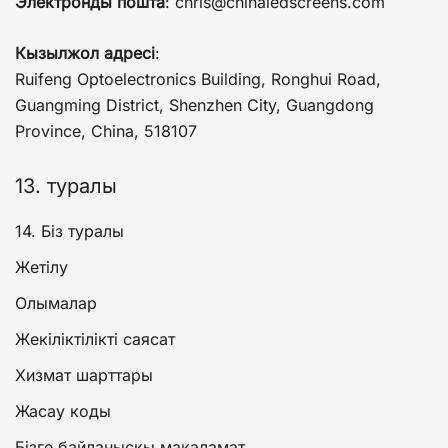
Электронды пошта
:
chris@chinaledscreens.com
Кызылжол адресі
:
Ruifeng Optoelectronics Building, Ronghui Road,
Guangming District, Shenzhen City, Guangdong
Province, China, 518107
13. туралы
14. Біз туралы
Жетілу
Олымалар
Жекіліктілікті саясат
Хизмат шарттары
Жасау коды
Бізге байланысқы мақаламат