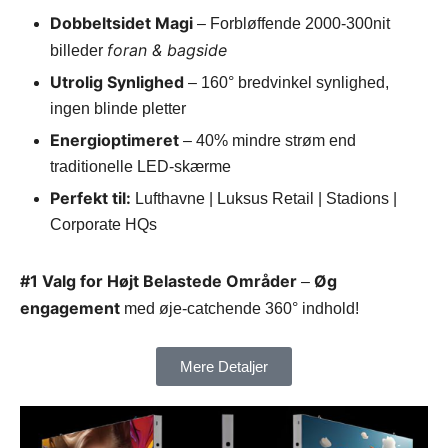
Dobbeltsidet Magi
– Forbløffende 2000-300nit
foran & bagside
billeder
Utrolig Synlighed
– 160° bredvinkel synlighed,
ingen blinde pletter
Energioptimeret
– 40% mindre strøm end
traditionelle LED-skærme
Perfekt til:
Lufthavne | Luksus Retail | Stadions |
Corporate HQs
#1 Valg for Højt Belastede Områder
Øg
–
engagement
med øje-catchende 360° indhold!
Mere Detaljer