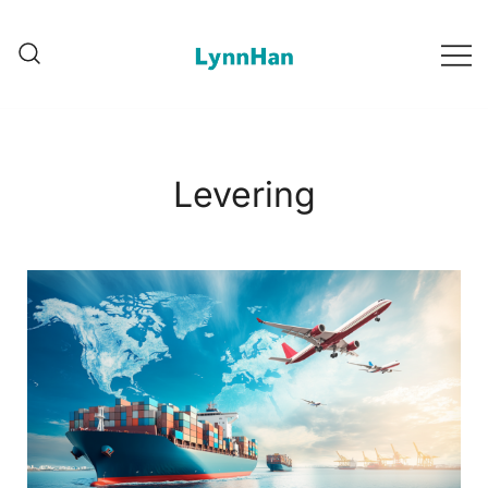
Lynnhan – Tillidværdig Leverandør |
Lynnhan – Tillidværdig
LED/OLED/LCD/E-paper digitale
Leverandør |
LED/OLED/LCD/E-paper
skilte
digitale skilte
Levering