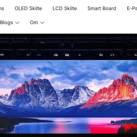
ns
OLED Skilte
LCD Skilte
Smart Board
E-Pa
Blogs
Om
aper digitale skilte
LED/LCD/E-paper digitale skilte