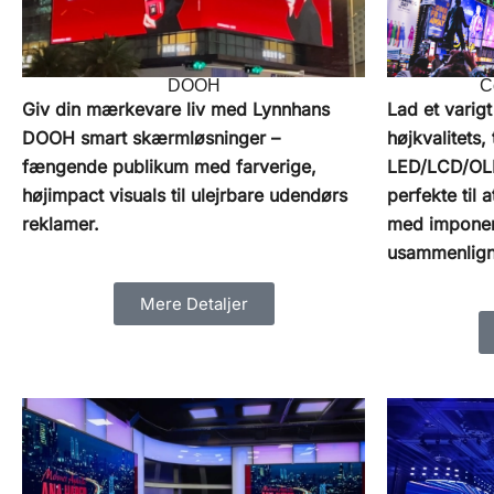
DOOH
C
Giv din mærkevare liv med Lynnhans
Lad et varig
DOOH smart skærmløsninger –
højkvalitets, 
fængende publikum med farverige,
LED/LCD/OL
højimpact visuals til ulejrbare udendørs
perfekte til
reklamer.
med imponere
usammenligne
Mere Detaljer