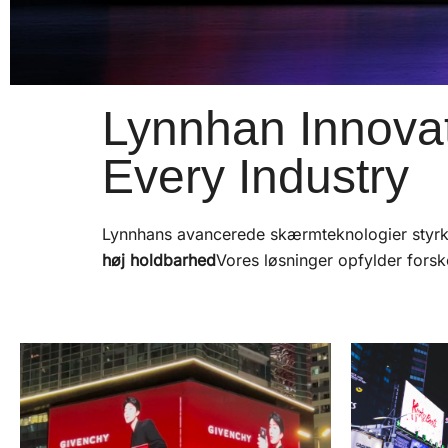
Lynnhan Innovat
Every Industry
Lynnhans avancerede skærmteknologier styrke
høj holdbarhed
Vores løsninger opfylder fors