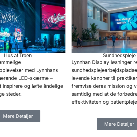
Sundhedspleje
Hus af Troen
Lynnhan Display løsninger r
lemmelige
sundhedsplejearbejdspladser
eoplevelser med Lynnhans
levende kanoner til praktikere
onerende LED-skærme –
fremvise deres mission og v
at inspirere og løfte åndelige
samtidig med at de forbedr
ge steder.
effektiviteten og patientpleje
Mere Detaljer
Mere Detaljer