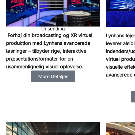
Udsending
Forhøj din broadcasting og XR virtuel
Lynhans leje
produktion med Lynhans avancerede
leverer alsidi
løsninger – tilbyder rige, interaktive
indendørs/u
præsentationsformater for en
virtuel prod
usammenlignelig visuel oplevelse.
visuelle effe
avancerede o
Mere Detaljer