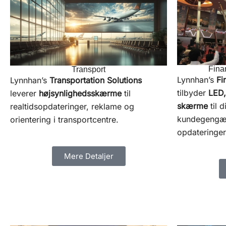
Fina
Transport
Lynnhan’s
Fi
Lynnhan’s
Transportation Solutions
tilbyder
LED,
leverer
højsynlighedsskærme
til
skærme
til d
realtidsopdateringer, reklame og
kundegengæld
orientering i transportcentre.
opdateringer
Mere Detaljer