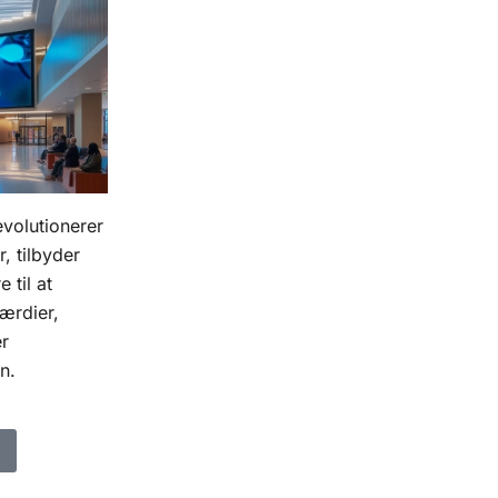
evolutionerer
, tilbyder
 til at
ærdier,
er
n.