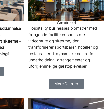
Gæstfrihed
Hospitality businesses blomstrer med
t uddannelse
fængende faciliteter som store
,
videomure og skærme, der
art skærme –
transformerer sportsbarer, hoteller og
med
restauranter til dynamiske centre for
ologi.
underholdning, arrangementer og
uforglemmelige gæstoplevelser.
Mere Detaljer