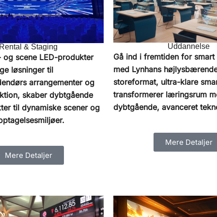
Uddannelse
Rental & Staging
Gå ind i fremtiden for smar
- og scene LED-produkter
med Lynhans højlysbærende
ge løsninger til
storeformat, ultra-klare sm
dendørs arrangementer og
transformerer læringsrum 
uktion, skaber dybtgående
dybtgående, avanceret tekn
kter til dynamiske scener og
ptagelsesmiljøer.
Mere Detaljer
Mere Detaljer