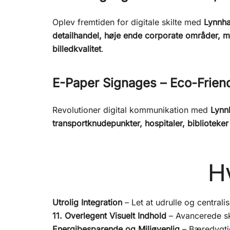
Oplev fremtiden for digitale skilte med
Lynnha
detailhandel, høje ende corporate områder, m
billedkvalitet
.
E-Paper Signages – Eco-Friend
Revolutioner digital kommunikation med
Lynn
transportknudepunkter, hospitaler, biblioteker
H
Utrolig Integration
– Let at udrulle og centralis
11. Overlegent Visuelt Indhold
– Avancerede sk
Energibesparende og Miljøvenlig
– Bæredygtig