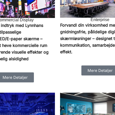
Enterprise
ommercial Display
Forvandl din virksomhed m
t indtryk med Lynnhans
gnidningsfrie, pålidelige digi
tilpasselige
skærmløsninger – designet ti
ED/E-paper skærme –
kommunikation, samarbejde 
 at heve kommercielle rum
effekt.
nde visuelle effekter og
lig alsidighed
Mere Detaljer
Mere Detaljer