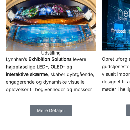
Udstilling
Opret uforg
Lynnhan’s
Exhibition Solutions
levere
gudstjenest
højopløselige LED-, OLED- og
visuelt imp
interaktive skærme
, skaber dybtgående,
designet til 
engagerende og dynamiske visuelle
møder i helli
oplevelser til begivenheder og messeer
Mere Detaljer