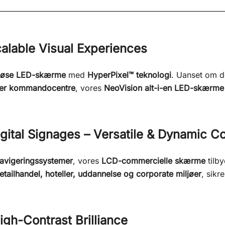
alable Visual Experiences
ntløse LED-skærme
med
HyperPixel™ teknologi
. Uanset om de
eller kommandocentre
, vores
NeoVision alt-i-en LED-skærme
gital Signages – Versatile & Dynamic 
 navigeringssystemer
, vores
LCD-commercielle skærme
tilb
etailhandel, hoteller, uddannelse og corporate miljøer
, sik
igh-Contrast Brilliance