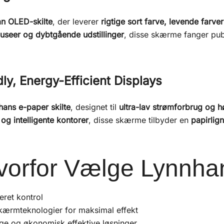
n OLED-skilte
, der leverer
rigtige sort farve, levende farver
useer og dybtgående udstillinger
, disse skærme fanger 
ly, Energy-Efficient Displays
hans e-paper skilte
, designet til
ultra-lav strømforbrug og 
 og intelligente kontorer
, disse skærme tilbyder en
papirlign
vorfor Vælge Lynnha
eret kontrol
ærmteknologier for maksimal effekt
e og økonomisk effektive løsninger