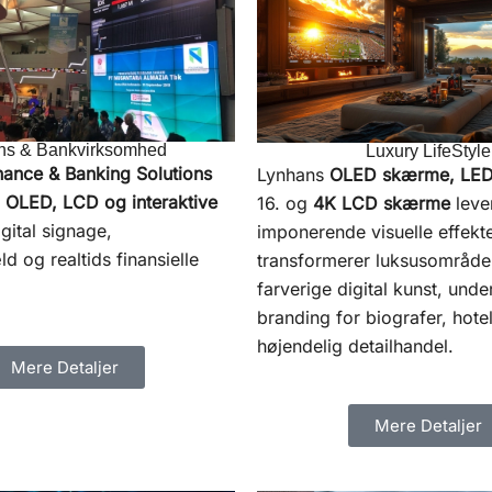
ns & Bankvirksomhed
Luxury LifeStyle
nance & Banking Solutions
Lynhans
OLED
skærme, LED
 OLED, LCD og interaktive
16. og
4K LCD skærme
leve
igital signage,
imponerende visuelle effekte
 og realtids finansielle
transformerer luksusområd
farverige digital kunst, und
branding for biografer, hote
højendelig detailhandel.
Mere Detaljer
Mere Detaljer