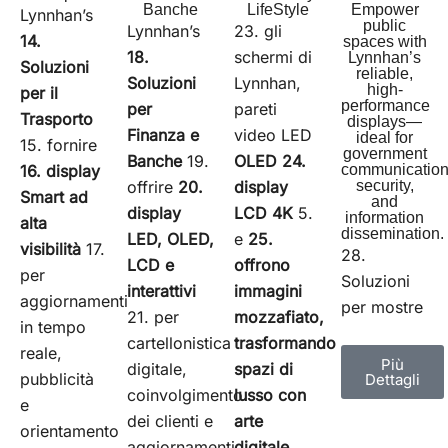
Banche
LifeStyle
Empower
Lynnhan’s
public
Lynnhan’s
23. gli
14.
spaces with
18.
schermi di
Lynnhan’s
Soluzioni
reliable,
Soluzioni
Lynnhan,
high-
per il
performance
per
pareti
Trasporto
displays—
Finanza e
video LED
ideal for
15. fornire
government
Banche
19.
OLED
24.
16. display
communication
offrire
20.
display
security,
Smart ad
and
display
LCD 4K
5.
information
alta
dissemination.
LED, OLED,
e
25.
visibilità
17.
28.
LCD e
offrono
per
Soluzioni
interattivi
immagini
aggiornamenti
per mostre
21. per
mozzafiato,
in tempo
cartellonistica
trasformando
reale,
Più
digitale,
spazi di
pubblicità
Dettagli
coinvolgimento
lusso con
e
dei clienti e
arte
orientamento
aggiornamenti
digitale