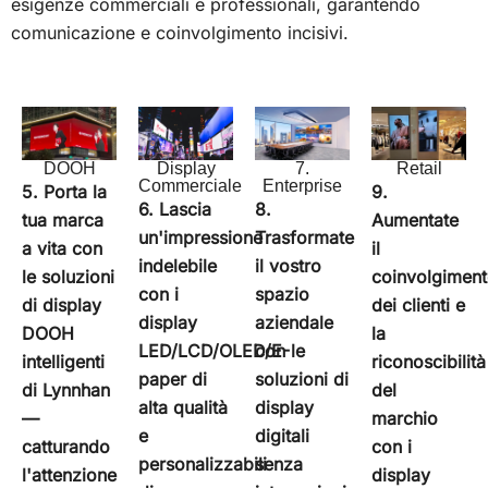
esigenze commerciali e professionali, garantendo
comunicazione e coinvolgimento incisivi.
7.
DOOH
Display
Retail
Enterprise
Commerciale
5. Porta la
9.
8.
6. Lascia
tua marca
Aumentate
Trasformate
un'impressione
a vita con
il
il vostro
indelebile
le soluzioni
coinvolgimen
spazio
con i
di display
dei clienti e
aziendale
display
DOOH
la
con le
LED/LCD/OLED/E-
intelligenti
riconoscibilità
soluzioni di
paper di
di Lynnhan
del
display
alta qualità
—
marchio
digitali
e
catturando
con i
senza
personalizzabili
l'attenzione
display