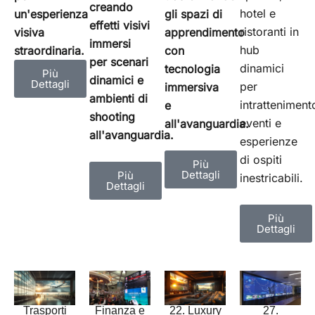
creando
hotel e
un'esperienza
gli spazi di
effetti visivi
ristoranti in
visiva
apprendimento
immersi
hub
straordinaria.
con
per scenari
dinamici
tecnologia
Più
dinamici e
Dettagli
per
immersiva
ambienti di
intratteniment
e
shooting
eventi e
all'avanguardia.
all'avanguardia.
esperienze
di ospiti
Più
Dettagli
Più
inestricabili.
Dettagli
Più
Dettagli
Finanza e
Trasporti
22. Luxury
27.