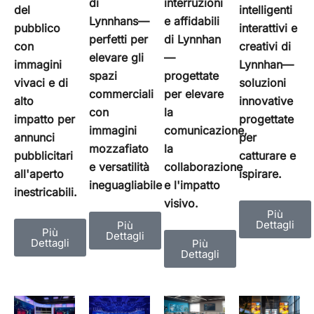
interruzioni
di
del
intelligenti
e affidabili
Lynnhans—
pubblico
interattivi e
di Lynnhan
perfetti per
con
creativi di
—
elevare gli
immagini
Lynnhan—
progettate
spazi
vivaci e di
soluzioni
per elevare
commerciali
alto
innovative
la
con
impatto per
progettate
comunicazione,
immagini
annunci
per
la
mozzafiato
pubblicitari
catturare e
collaborazione
e versatilità
all'aperto
ispirare.
e l'impatto
ineguagliabile
inestricabili.
visivo.
Più
Dettagli
Più
Più
Dettagli
Dettagli
Più
Dettagli