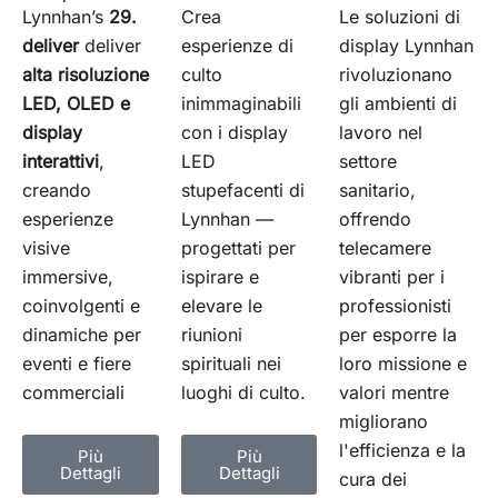
Le soluzioni di
Crea
Lynnhan’s
29.
display Lynnhan
esperienze di
deliver
deliver
rivoluzionano
culto
alta risoluzione
gli ambienti di
inimmaginabili
LED, OLED e
lavoro nel
con i display
display
settore
LED
interattivi
,
sanitario,
stupefacenti di
creando
offrendo
Lynnhan —
esperienze
telecamere
progettati per
visive
vibranti per i
ispirare e
immersive,
professionisti
elevare le
coinvolgenti e
per esporre la
riunioni
dinamiche per
loro missione e
spirituali nei
eventi e fiere
valori mentre
luoghi di culto.
commerciali
migliorano
l'efficienza e la
Più
Più
Dettagli
Dettagli
cura dei