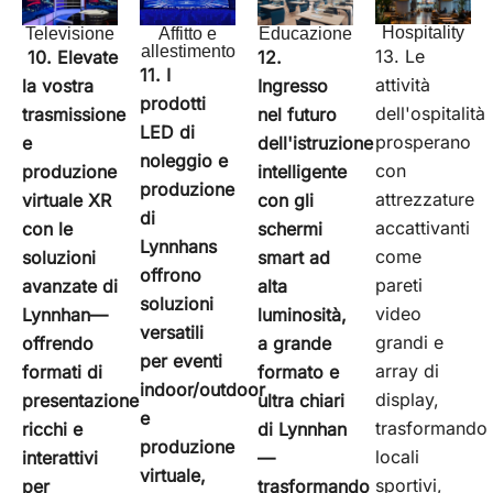
Hospitality
Televisione
Educazione
Affitto e
allestimento
13. Le
10. Elevate
12.
11. I
attività
la vostra
Ingresso
prodotti
dell'ospitalità
trasmissione
nel futuro
LED di
prosperano
e
dell'istruzione
noleggio e
con
produzione
intelligente
produzione
attrezzature
virtuale XR
con gli
di
accattivanti
con le
schermi
Lynnhans
come
soluzioni
smart ad
offrono
pareti
avanzate di
alta
soluzioni
video
Lynnhan—
luminosità,
versatili
grandi e
offrendo
a grande
per eventi
array di
formati di
formato e
indoor/outdoor
display,
presentazione
ultra chiari
e
trasformando
ricchi e
di Lynnhan
produzione
locali
interattivi
—
virtuale,
sportivi,
per
trasformando