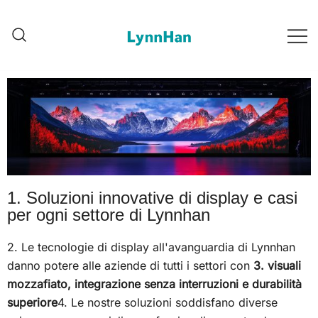
Lynnhan – Fornitore di Fiducia |
Lynnhan – Fornitore di
Fiducia | Segnalazioni
Segnalazioni digitali
digitali LED/OLED/LCD/E-
LED/OLED/LCD/E-paper
paper
1. Soluzioni innovative di display e casi
per ogni settore di Lynnhan
2. Le tecnologie di display all'avanguardia di Lynnhan
danno potere alle aziende di tutti i settori con
3. visuali
mozzafiato, integrazione senza interruzioni e durabilità
superiore
4. Le nostre soluzioni soddisfano diverse