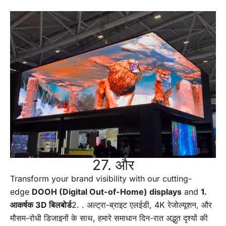
27. और
Transform your brand visibility with our cutting-
edge
DOOH (Digital Out-of-Home) displays
and
1.
आकर्षक 3D बिलबोर्ड
2. . अल्ट्रा-ब्राइट एलईडी, 4K रेजोल्यूशन, और
मौसम-रोधी डिजाइनों के साथ, हमारे समाधान दिन-रात अद्भुत दृश्यों की