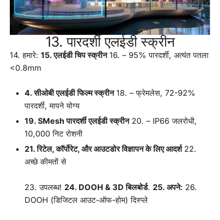
13. पारदर्शी एलईडी स्क्रीन
14. हमारे:
15. एलईडी चिप स्क्रीन
16. – 95% पारदर्शी, अत्यंत पतला
<0.8mm
4. सीओबी एलईडी फिल्म स्क्रीन
18. – फ्रेमलेस, 72-92%
पारदर्शी, मापने योग्य
19. SMesh पारदर्शी एलईडी स्क्रीन
20. – IP66 जलरोधी,
10,000 निट रोशनी
21. रिटेल, कॉर्पोरेट, और आउटडोर विज्ञापन के लिए आदर्श
22.
अच्छे कीमतों से
23. उपलब्ध!
24. DOOH & 3D बिलबोर्ड
.
25. अपने:
26.
DOOH (डिजिटल आउट-ऑफ-होम) दिस्प्ले