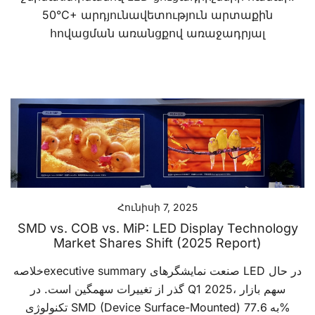
50°C+ արդյունավետություն արտաքին
հովացման առանցքով առաջադրյալ
Հունիսի 7, 2025
SMD vs. COB vs. MiP: LED Display Technology
Market Shares Shift (2025 Report)
خلاصهexecutive summary صنعت نمایشگرهای LED در حال
گذر از تغییرات سهمگین است. در Q1 2025، سهم بازار
تکنولوژی SMD (Device Surface-Mounted) به 77.6%