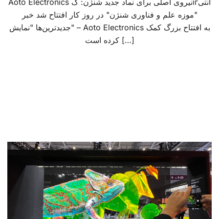
Aoto Electronics نیروی اصلی برای نماد جدید شنژن: گігانتی
"موزه علم و فناوری شنژن" در روز کار افتتاح شد خبر
جدیدترین‌ها "نمایش" – Aoto Electronics به افتتاح بزرگ کمک
کرده است […]