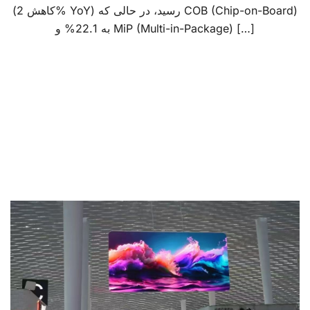
(کاهش 2% YoY) رسید، در حالی که COB (Chip-on-Board)
به 22.1% و MiP (Multi-in-Package) […]