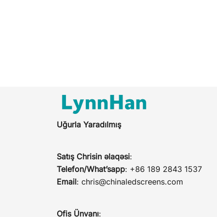
Posts
pagination
Uğurla Yaradılmış
Satış Chrisin əlaqəsi
:
Telefon/What’sapp
: +86 189 2843 1537
Email
:
chris@chinaledscreens.com
Ofis Ünvanı
: