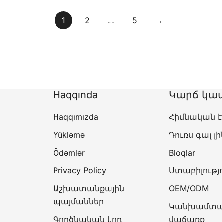
1
2
…
5
→
Haqqında
Կարճ կա
Haqqımızda
Հիմնական է
Yükləmə
Դուռս գալ 
Ödəmlər
Bloqlar
Privacy Policy
Ստաբիլությ
Աշխատանքային
OEM/ODM
պայմաններ
Կանխամտա
Գործնական կոդ
վաճառք