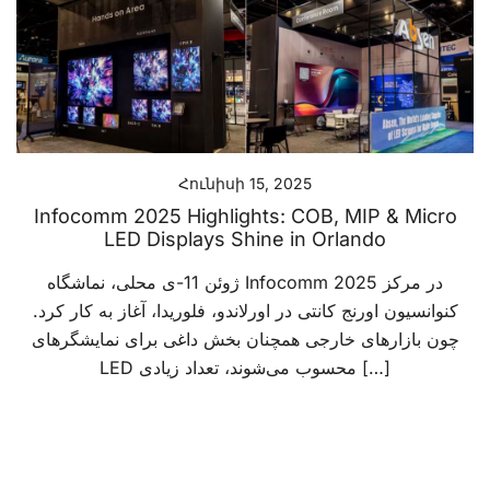
Հունիսի 15, 2025
Infocomm 2025 Highlights: COB, MIP & Micro
LED Displays Shine in Orlando
ژوئن 11-ی محلی، نماشگاه Infocomm 2025 در مرکز
کنوانسیون اورنج کانتی در اورلاندو، فلوریدا، آغاز به کار کرد.
چون بازارهای خارجی همچنان بخش داغی برای نمایشگرهای
LED محسوب می‌شوند، تعداد زیادی […]