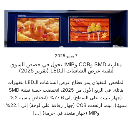
7 يونيو 2025
مقارنة SMD وCOB وMiP: تحول في حصص السوق
لتقنية عرض الشاشات الـLED (تقرير 2025)
الملخص التنفيذي يمر قطاع عرض الشاشات الـLED بتغييرات
هائلة. في الربع الأول من 2025، انخفضت حصة تقنية SMD
(جهاز تثبيت على السطح) إلى 77.6% (انخفاض بنسبة 2%
سنويًا)، بينما ارتفعت COB (جهاز رقاقة على لوحة) إلى 22.1%
وMiP (جهاز متعدد في حزمة) [...]