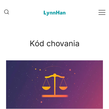
2. Lynnhan – Dôveryčný dodávateľ |
1. Lynnhan – Dôveryčný
LED/OLED/LCD/E-paper digitálna
dodávateľ |
LED/OLED/LCD/E-paper
reklámová vozba
digitálna reklámová vozba
Kód chovania