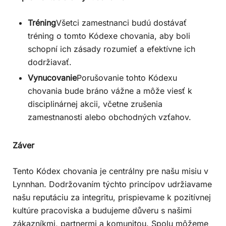
Tréning
Všetci zamestnanci budú dostávať
tréning o tomto Kódexe chovania, aby boli
schopní ich zásady rozumieť a efektívne ich
dodržiavať.
Vynucovanie
Porušovanie tohto Kódexu
chovania bude bráno vážne a môže viesť k
disciplinárnej akcii, včetne zrušenia
zamestnanosti alebo obchodných vzťahov.
Záver
Tento Kódex chovania je centrálny pre našu misiu v
Lynnhan. Dodržovaním týchto princípov udržiavame
našu reputáciu za integritu, prispievame k pozitívnej
kultúre pracoviska a budujeme důveru s našimi
zákazníkmi, partnermi a komunitou. Spolu môžeme