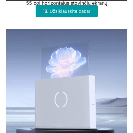
55 col horizontalus stovinčių ekranų
18. Užsiklauskite dabar