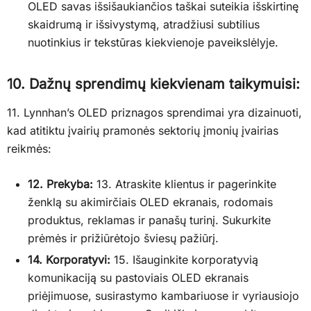
OLED savas išsišaukiančios taškai suteikia išskirtinę
skaidrumą ir išsivystymą, atradžiusi subtilius
nuotinkius ir tekstūras kiekvienoje paveikslėlyje.
10. Dažnų sprendimų kiekvienam taikymuisi:
11. Lynnhan’s OLED priznagos sprendimai yra dizainuoti,
kad atitiktu įvairių pramonės sektorių įmonių įvairias
reikmės:
12. Prekyba:
13. Atraskite klientus ir pagerinkite
ženklą su akimirčiais OLED ekranais, rodomais
produktus, reklamas ir panašų turinį. Sukurkite
prėmės ir prižiūrėtojo šviesų pažiūrį.
14. Korporatyvi:
15. Išauginkite korporatyvią
komunikaciją su pastoviais OLED ekranais
priėjimuose, susirastymo kambariuose ir vyriausiojo