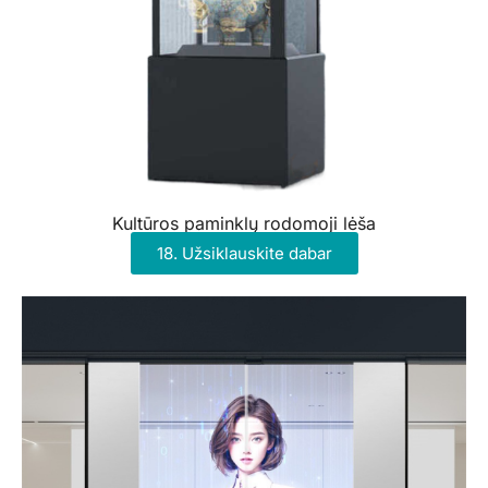
Kultūros paminklų rodomoji lėša
18. Užsiklauskite dabar