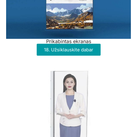
Prikabintas ekranas
18. Užsiklauskite dabar