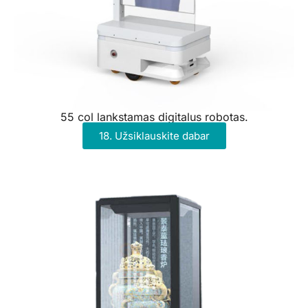
55 col lankstamas digitalus robotas.
18. Užsiklauskite dabar