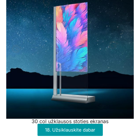
30 col užklausos stoties ekranas
18. Užsiklauskite dabar