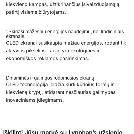
kiekvieno kampas, užtikrinančius įsivaizduojamąją
patirtį visiems žiūrytojams.
: Skiriasi mažesniu energijos naudojimu, nei tradiciniais
ekranais.
OLED ekranai susikaupia mažiau energijos, rodant tik
aktyvius pikselius, tai jie yra ekologinės ir
ekonomiškos reklamos pasirinkimas.
Dinaminės ir galingos rodomosios ekranų
OLED technologija leidžia kurti kūrinius formų ir
kiekvieną kryptį, atidarant nesčiaurias galimybes
inovaciniams įdiegimams.
Iškilinti Jūsų markė su Lynnhan’s užsienio