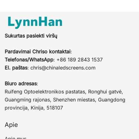
Sukurtas pasiekti viršų
Pardavimai Chriso kontaktai
:
Telefonas/WhatsApp
: +86 189 2843 1537
El. paštas
:
chris@chinaledscreens.com
Biuro adresas
:
Ruifeng Optoelektronikos pastatas, Ronghui gatvė,
Guangming rajonas, Shenzhen miestas, Guangdong
provincija, Kinija, 518107
Apie
Apie mus