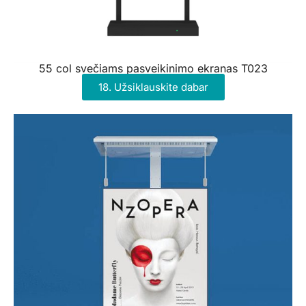
55 col svečiams pasveikinimo ekranas T023
18. Užsiklauskite dabar