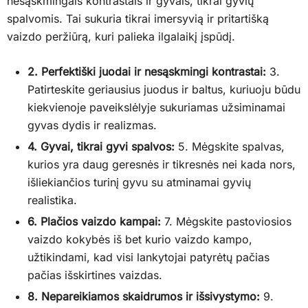
nesąskmingais kontrastais ir gyvais, tikrai gyvių
spalvomis. Tai sukuria tikrai imersyvią ir pritartišką
vaizdo peržiūrą, kuri palieka ilgalaikį įspūdį.
2. Perfektiški juodai ir nesąskmingi kontrastai:
3.
Patirteskite geriausius juodus ir baltus, kuriuoju būdu
kiekvienoje paveikslėlyje sukuriamas užsiminamai
gyvas dydis ir realizmas.
4. Gyvai, tikrai gyvi spalvos:
5. Mėgskite spalvas,
kurios yra daug geresnės ir tikresnės nei kada nors,
išliekiančios turinį gyvu su atminamai gyvių
realistika.
6. Plačios vaizdo kampai:
7. Mėgskite pastoviosios
vaizdo kokybės iš bet kurio vaizdo kampo,
užtikindami, kad visi lankytojai patyrėtų pačias
pačias išskirtines vaizdas.
8. Nepareikiamos skaidrumos ir išsivystymo:
9.