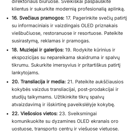
direktoriaus biuruose. Sveikiškai paspauskite
klientus ir sukurkite modernią profesionalią aplinką.
16. Svečiaus pramogos:
17. Pagerinkite svečių patirtį
su informaciniais ir vaizdingais OLED priznakais
viešbučiuose, restoranuose ir resortuose. Pateikite
susirastymą, reklamas ir pramogas.
18. Muziejai ir galerijos:
19. Rodykite kūrinius ir
ekspozicijas su nepareikama skaidruma ir spalvų
tikrumu. Sukurkite imersyvius ir pritartiškus patirtį
lankytojams.
20. Transliacija ir media:
21. Pateikite aukščiausios
kokybės vaizdus transliacijai, post-prodakcijai ir
studijų taikymams. Užtikinkite tikrų spalvų
atvaizdavimą ir išskirtinę paveikslėlyje kokybę.
22. Viešosios vietos:
23. Sveiksmingai
komunikuokite su dyzamines OLED ekranais oro
uostuose, transporto centrų ir viešuose vietuose.