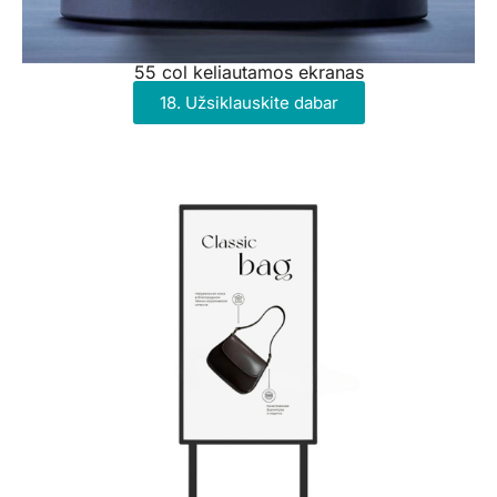
55 col keliautamos ekranas
18. Užsiklauskite dabar