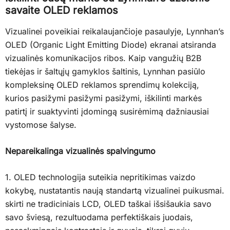
savaite OLED reklamos
Vizualinei poveikiai reikalaujančioje pasaulyje, Lynnhan’s
OLED (Organic Light Emitting Diode) ekranai atsiranda
vizualinės komunikacijos ribos. Kaip vangužių B2B
tiekėjas ir šaltųjų gamyklos šaltinis, Lynnhan pasiūlo
kompleksinę OLED reklamos sprendimų kolekciją,
kurios pasižymi pasižymi pasižymi, iškilinti markės
patirtį ir suaktyvinti įdomingą susirėmimą dažniausiai
vystomose šalyse.
Nepareikalinga vizualinės spalvingumo
1. OLED technologija suteikia nepritikimas vaizdo
kokybę, nustatantis naują standartą vizualinei puikusmai.
skirti ne tradiciniais LCD, OLED taškai išsišaukia savo
savo šviesą, rezultuodama perfektiškais juodais,