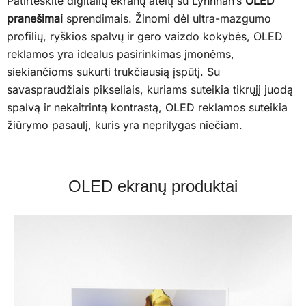
Patirteskite digitalių ekranų ateitį su Lynnhan’s
OLED
pranešimai
sprendimais. Žinomi dėl ultra-mazgumo
profilių, ryškios spalvų ir gero vaizdo kokybės, OLED
reklamos yra idealus pasirinkimas įmonėms,
siekiančioms sukurti trukčiausią įspūtį. Su
savaspraudžiais pikseliais, kuriams suteikia tikrųjį juodą
spalvą ir nekaitrintą kontrastą, OLED reklamos suteikia
žiūrymo pasaulį, kuris yra neprilygas niečiam.
OLED ekranų produktai