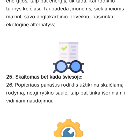
energijos, taip pat energiją tik tada, kai rodiklio
turinys keičiasi. Tai padeda įmonėms, siekiančioms
mažinti savo anglakarbinio poveikio, pasirinkti
ekologinę alternatyvą.
25. Skaitomas bet kada šviesoje
:
26. Popieriaus panašus rodiklis užtikrina skaičiamą
rodymą, netgi ryškio saule, taip pat tinka išoriniam ir
vidiniam naudojimui.