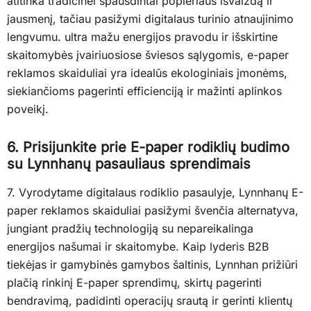
atitinka tradicinei spausdintai popieriaus išvaizdą ir
jausmenį, tačiau pasižymi digitalaus turinio atnaujinimo
lengvumu. ultra mažu energijos pravodu ir išskirtine
skaitomybės įvairiuosiose šviesos sąlygomis, e-paper
reklamos skaiduliai yra idealūs ekologiniais įmonėms,
siekiančioms pagerinti efficienciją ir mažinti aplinkos
poveikį.
6. Prisijunkite prie E-paper rodiklių budimo
su Lynnhanų pasauliaus sprendimais
7. Vyrodytame digitalaus rodiklio pasaulyje, Lynnhanų E-
paper reklamos skaiduliai pasižymi švenčia alternatyva,
jungiant pradžių technologiją su nepareikalinga
energijos našumai ir skaitomybe. Kaip lyderis B2B
tiekėjas ir gamybinės gamybos šaltinis, Lynnhan prižiūri
plačią rinkinį E-paper sprendimų, skirtų pagerinti
bendravimą, padidinti operacijų srautą ir gerinti klientų