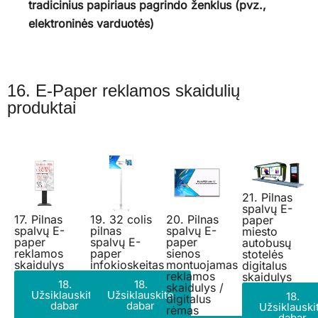
tradicinius papiriaus pagrindo ženklus (pvz.,
elektroninės varduotės)
16. E-Paper reklamos skaidulių
produktai
21. Pilnas
spalvų E-
17. Pilnas
19. 32 colis
20. Pilnas
paper
spalvų E-
pilnas
spalvų E-
miesto
paper
spalvų E-
paper
autobusų
reklamos
paper
sienos
stotelės
skaidulys
infokioskeitas
montuojamas
digitalus
reklamos
skaidulys
18.
18.
skaidulys /
Užsiklauskite
Užsiklauskite
18.
digitalus
dabar
dabar
Užsiklauski
rėmas
dabar