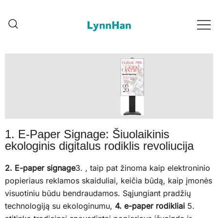
Lynnhan – Patikimas tiekėjas |
Lynnhan – Patikimas tiekėjas
LED/OLED/LCD/E-paper skaidrūs
| LED/OLED/LCD/E-paper
skaidrūs pranešimai
pranešimai
1. E-Paper Signage: Šiuolaikinis
ekologinis digitalus rodiklis revoliucija
2. E-paper signage
3. , taip pat žinoma kaip elektroninio
popieriaus reklamos skaiduliai, keičia būdą, kaip įmonės
visuotiniu būdu bendraudamos. Sąjungiant pradžių
technologiją su ekologinumu,
4. e-paper rodikliai
5.