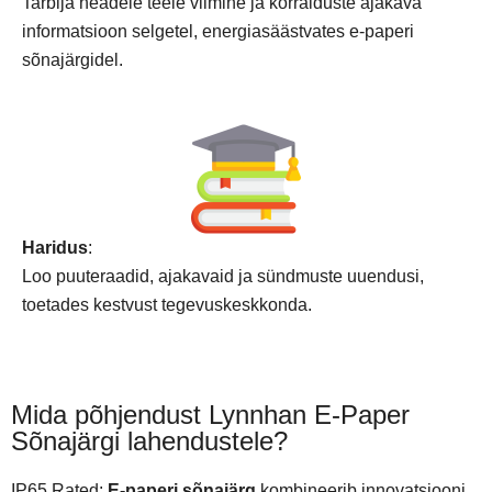
Tarbija headele teele viimine ja korralduste ajakava
informatsioon selgetel, energiasäästvates e-paperi
sõnajärgidel.
Haridus
:
Loo puuteraadid, ajakavaid ja sündmuste uuendusi,
toetades kestvust tegevuskeskkonda.
Mida põhjendust Lynnhan E-Paper
Sõnajärgi lahendustele?
IP65 Rated:
E-paperi sõnajärg
kombineerib innovatsiooni,