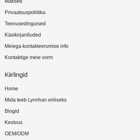
Maksed
Privaatsuspoliitika
Teenusedinguised
Käsikirjanõuded
Meiega kontakteerumise info
Kontaktige meie vorm
Kiirlingid
Home
Mida teeb Lynnhan eriliseks
Blogid
Kestvus
OEM/ODM