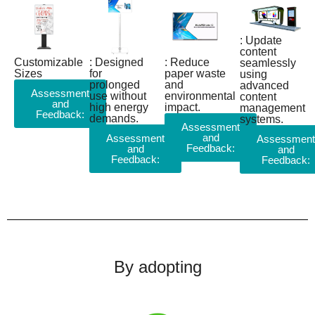
: Update
content
Customizable
: Designed
: Reduce
seamlessly
Sizes
for
paper waste
using
prolonged
and
advanced
Assessment
use without
environmental
content
and
high energy
impact.
management
Feedback:
demands.
systems.
Assessment
and
Assessment
Assessment
Feedback:
and
and
Feedback:
Feedback:
By adopting