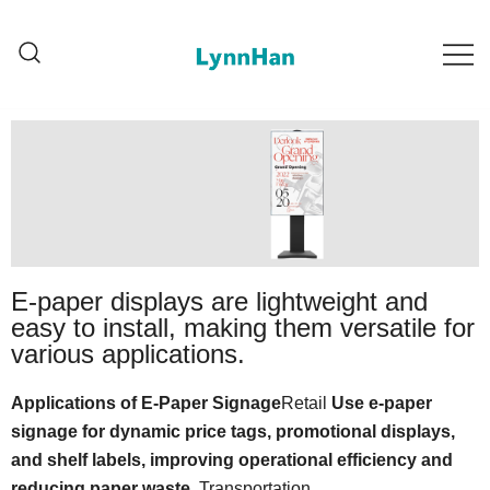
Lynnhan – Usaldatud tarnijak |
Lynnhan – Usaldatud tarnijak |
LED/OLED/LCD/E-paper
LED/OLED/LCD/E-paper
digitaalsignaalid
digitaalsignaalid
E-paper displays are lightweight and
easy to install, making them versatile for
various applications.
Applications of E-Paper Signage
Retail
Use e-paper
signage for dynamic price tags, promotional displays,
and shelf labels, improving operational efficiency and
reducing paper waste.
Transportation