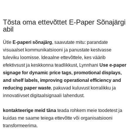
Tõsta oma ettevõttet E-Paper Sõnajärgi
abil
Ütle
E-paperi sõnajärg
, saavutate mitu: parandate
visuaalset kommunikatsiooni ja panustate kestvasse
tuleviku loomisse. Ideaalne ettevõttele, kes väärib
efektivsust ja keskkonna teadlikkust, Lynnhani
Use e-paper
signage for dynamic price tags, promotional displays,
and shelf labels, improving operational efficiency and
reducing paper waste.
pakuvad kuluvust korralikku ja
innovatiivset digitaalsignaali lahendust.
kontakteerige meid täna
teada rohkem meie toodetest ja
kuidas me saame teiega ettevõtte või organisatsiooni
transformeerima.