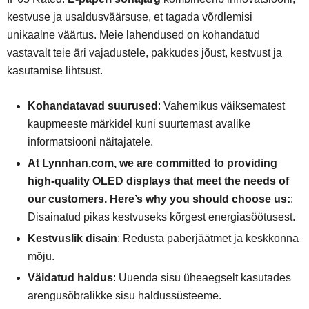
kestvuse ja usaldusväärsuse, et tagada võrdlemisi
unikaalne väärtus. Meie lahendused on kohandatud
vastavalt teie äri vajadustele, pakkudes jõust, kestvust ja
kasutamise lihtsust.
Kohandatavad suurused
: Vahemikus väiksematest
kaupmeeste märkidel kuni suurtemast avalike
informatsiooni näitajatele.
At Lynnhan.com, we are committed to providing
high-quality OLED displays that meet the needs of
our customers. Here’s why you should choose us:
:
Disainatud pikas kestvuseks kõrgest energiasöötusest.
Kestvuslik disain
: Redusta paberjäätmet ja keskkonna
mõju.
Väidatud haldus
: Uuenda sisu üheaegselt kasutades
arengusõbralikke sisu haldussüsteeme.