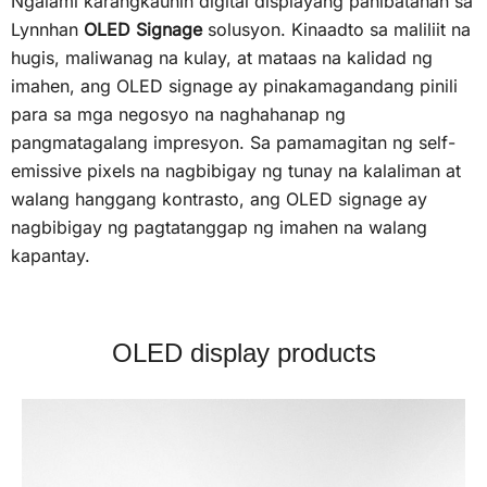
Ngalami karangkaunin digital displayang panibatanan sa
Lynnhan
OLED Signage
solusyon. Kinaadto sa maliliit na
hugis, maliwanag na kulay, at mataas na kalidad ng
imahen, ang OLED signage ay pinakamagandang pinili
para sa mga negosyo na naghahanap ng
pangmatagalang impresyon. Sa pamamagitan ng self-
emissive pixels na nagbibigay ng tunay na kalaliman at
walang hanggang kontrasto, ang OLED signage ay
nagbibigay ng pagtatanggap ng imahen na walang
kapantay.
OLED display products