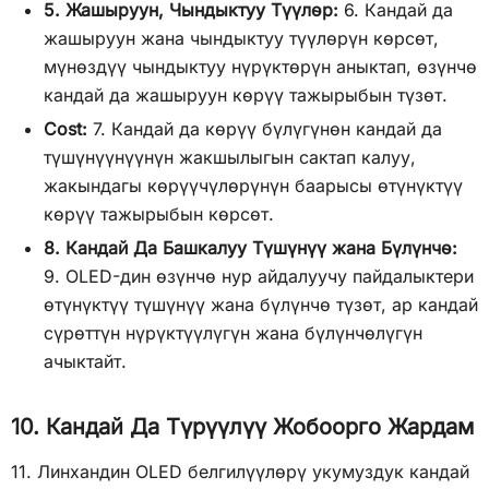
5. Жашыруун, Чындыктуу Түүлөр:
6. Кандай да
жашыруун жана чындыктуу түүлөрүн көрсөт,
мүнөздүү чындыктуу нүрүктөрүн аныктап, өзүнчө
кандай да жашыруун көрүү тажырыбын түзөт.
Cost:
7. Кандай да көрүү бүлүгүнөн кандай да
түшүнүүнүүнүн жакшылыгын сактап калуу,
жакындагы көрүүчүлөрүнүн баарысы өтүнүктүү
көрүү тажырыбын көрсөт.
8. Кандай Да Башкалуу Түшүнүү жана Бүлүнчө:
9. OLED-дин өзүнчө нур айдалуучу пайдалыктери
өтүнүктүү түшүнүү жана бүлүнчө түзөт, ар кандай
сүрөттүн нүрүктүүлүгүн жана бүлүнчөлүгүн
ачыктайт.
10. Кандай Да Түрүүлүү Жобоорго Жардам
11. Линхандин OLED белгилүүлөрү укумуздук кандай