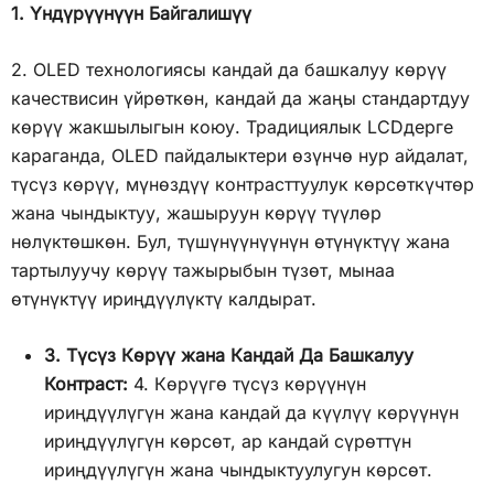
1. Үндүрүүнүүн Байгалишүү
2. OLED технологиясы кандай да башкалуу көрүү
качествисин үйрөткөн, кандай да жаңы стандартдуу
көрүү жакшылыгын коюу. Традициялык LCDдерге
караганда, OLED пайдалыктери өзүнчө нур айдалат,
түсүз көрүү, мүнөздүү контрасттуулук көрсөткүчтөр
жана чындыктуу, жашыруун көрүү түүлөр
нөлүктөшкөн. Бул, түшүнүүнүүнүн өтүнүктүү жана
тартылуучу көрүү тажырыбын түзөт, мынаа
өтүнүктүү ириңдүүлүктү калдырат.
3. Түсүз Көрүү жана Кандай Да Башкалуу
Контраст:
4. Көрүүгө түсүз көрүүнүн
ириңдүүлүгүн жана кандай да күүлүү көрүүнүн
ириңдүүлүгүн көрсөт, ар кандай сүрөттүн
ириңдүүлүгүн жана чындыктуулугун көрсөт.