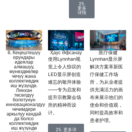
25.
更多
详情
医疗保健
Ҳаус Әфсанау
6. Кеңештешүү
орундары
Lynnhan显示屏
使用Lynnhan视
идеялар
解决方案革新医
觉上令人惊叹的
алмашуу,
мүнөздөөлөр
疗保健工作场
LED显示屏创造
чечүү жана
коллективдик
所，为从业者提
难忘的敬拜体验
иш жүзүндө.
供充满活力的画
——专为启发和
Линхан
төсөлдүү
布来展示他们的
提升宗教聚会场
болотунун
使命和价值观，
所的精神而设
инновационалдуу
чечимдери
同时提高效率和
计。
аркылуу кандай
да болсо
患者护理。
коллективдик
иш жүзүндө
25. 更多详