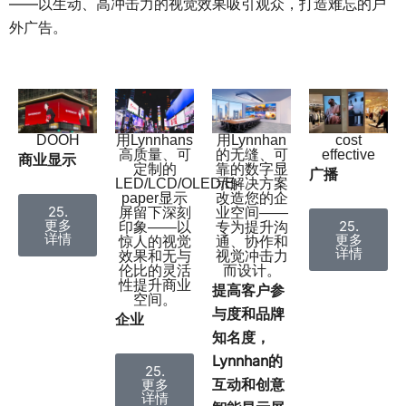
——以生动、高冲击力的视觉效果吸引观众，打造难忘的户
外广告。
用Lynnhan
DOOH
用Lynnhans
cost
的无缝、可
高质量、可
effective
商业显示
靠的数字显
定制的
广播
示解决方案
LED/LCD/OLED/E-
改造您的企
paper显示
25.
业空间——
屏留下深刻
更多
25.
专为提升沟
印象——以
详情
更多
通、协作和
惊人的视觉
详情
视觉冲击力
效果和无与
而设计。
伦比的灵活
性提升商业
提高客户参
空间。
与度和品牌
企业
知名度，
Lynnhan的
25.
互动和创意
更多
详情