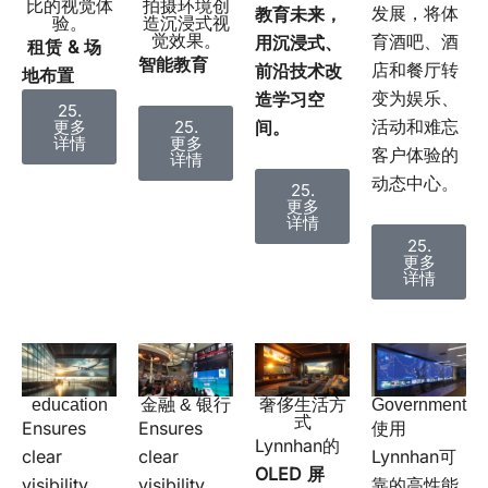
比的视觉体
拍摄环境创
发展，将体
教育未来，
验。
造沉浸式视
育酒吧、酒
用沉浸式、
觉效果。
租赁 & 场
智能教育
店和餐厅转
前沿技术改
地布置
变为娱乐、
造学习空
25.
活动和难忘
更多
间。
25.
详情
更多
客户体验的
详情
动态中心。
25.
更多
详情
25.
更多
详情
金融 & 银行
education
奢侈生活方
Government
式
Ensures
Ensures
使用
Lynnhan的
clear
clear
Lynnhan可
OLED
屏
visibility
visibility
靠的高性能