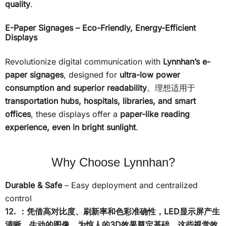
quality
.
E-Paper Signages – Eco-Friendly, Energy-Efficient
Displays
Revolutionize digital communication with
Lynnhan’s e-
paper signages
, designed for
ultra-low power
consumption and superior readability
。理想适用于
transportation hubs, hospitals, libraries, and smart
offices
, these displays offer a
paper-like reading
experience, even in bright sunlight
.
Why Choose Lynnhan?
Durable & Safe
– Easy deployment and centralized
control
12. ：凭借高对比度、刷新率和色彩准确性，LED显示屏产生
清晰、生动的图像，为惊人的3D效果奠定基础。这些视觉效