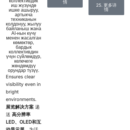
коллективдик
情
25. 更多详
иш жүзүндө
情
ишке ашыруу,
артыкча
техниканын
колдонуу, жылуу
байланыш жана
AI-нын күчү
менен жасалган
көмөктөр,
бардык
коллективдин
үчүн сүйлөмдүр,
келечеге
жөндөмдүү
орундар түзүү.
Ensures clear
visibility even in
bright
environments.
展览解决方案
递
送
高分辨率
LED、OLED和互
动显示屏
，为活