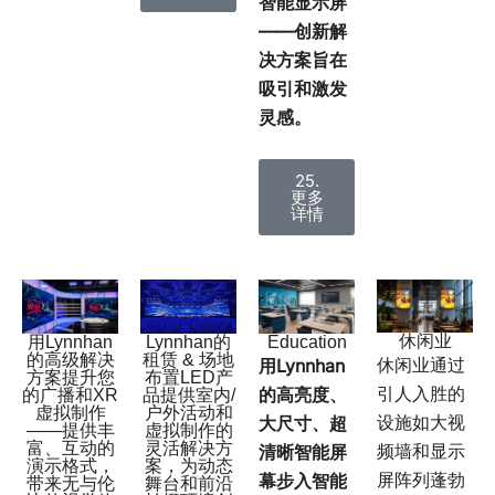
智能显示屏
——创新解
决方案旨在
吸引和激发
灵感。
25.
更多
详情
休闲业
用Lynnhan
Education
Lynnhan的
的高级解决
租赁 & 场地
休闲业通过
用Lynnhan
方案提升您
布置LED产
引人入胜的
的高亮度、
的广播和XR
品提供室内/
虚拟制作
户外活动和
设施如大视
大尺寸、超
——提供丰
虚拟制作的
富、互动的
灵活解决方
频墙和显示
清晰智能屏
演示格式，
案，为动态
屏阵列蓬勃
幕步入智能
带来无与伦
舞台和前沿