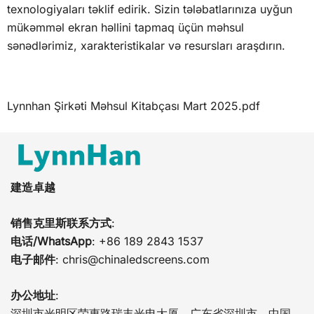
texnologiyaları təklif edirik. Sizin tələbatlarınıza uyğun
mükəmməl ekran həllini tapmaq üçün məhsul
sənədlərimiz, xarakteristikalar və resursları araşdırın.
Lynnhan Şirkəti Məhsul Kitabçası Mart 2025.pdf
建造卓越
销售克里斯联系方式
:
电话/WhatsApp
: +86 189 2843 1537
电子邮件
:
chris@chinaledscreens.com
办公地址
:
深圳市光明区荣惠路瑞丰光电大厦，广东省深圳市，中国，