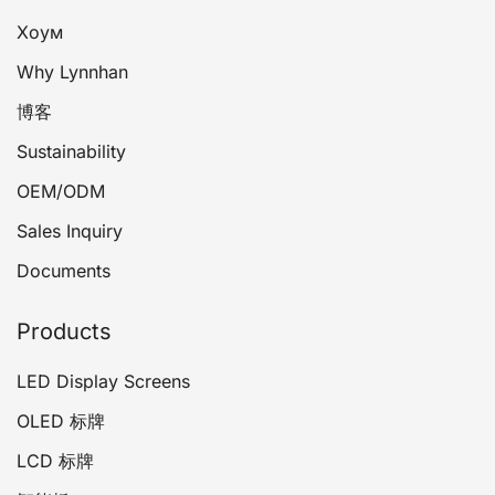
Хоум
Why Lynnhan
博客
Sustainability
OEM/ODM
Sales Inquiry
Documents
Products
LED Display Screens
OLED 标牌
LCD 标牌