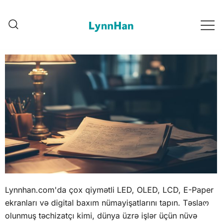
Lynnhan – 供应商信任 |
Lynnhan – 供应商信任 |
LED/OLED/LCD/E-paper 数码
LED/OLED/LCD/E-paper 数码标牌
标牌
Lynnhan.com'da çox qiymətli LED, OLED, LCD, E-Paper
ekranları və digital baxım nümayişatlarını tapın. Təslaო
olunmuş təchizatçı kimi, dünya üzrə işlər üçün nüvə