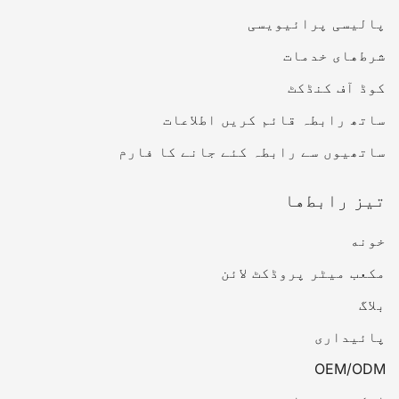
پالیسی پرائیویسی
شرط‌های خدمات
کوڈ آف کنڈکٹ
ساتھ رابطہ قائم کریں اطلاعات
ساتھیوں سے رابطہ کئے جانے کا فارم
تیز رابط‌ها
خونه
مکعب میٹر پروڈکٹ لائن
بلاگ
پائیداری
OEM/ODM