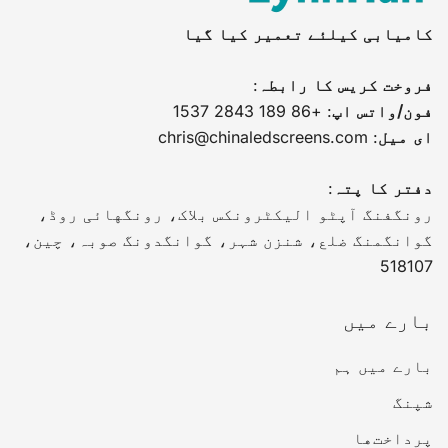
کامیابی کیلئے تعمیر کیا گیا
فروخت کریس کا رابطہ
:
فون/واتس اپ
: +86 189 2843 1537
ای میل
:
chris@chinaledscreens.com
دفتر کا پتہ
:
رونگفنگ آپٹو الیکٹرونکس بلاک، رونگهائی روڈ،
گوانگمنگ ضلع، شنزن شہر، گوانگدونگ صوبہ، چین،
518107
بارے میں
بارے میں ہم
شپنگ
پرداخت‌ها