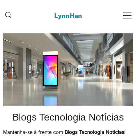
Lynnhan – Fornecedor de Confiança
Lynnhan – Fornecedor de
| Sinais Digitais LED/OLED/LCD/E-
Confiança | Sinais Digitais
LED/OLED/LCD/E-paper
paper
Blogs Tecnologia Notícias
Mantenha-se à frente com
Blogs Tecnologia Notícias
!