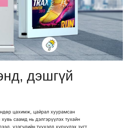
энд, дэшгүй
 өндөр цахимж, цайрал хуурамсан
н хувь саамд нь дэлгэрүүлэх тухайн
дээд, үзэгчдийн түүхэлд хүрүүлэх зүгт