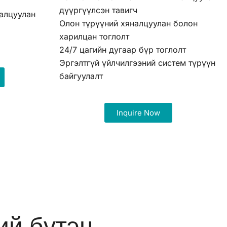
дүүргүүлсэн тавигч
алцуулан
Олон түрүүний хяналцуулан болон
харилцан тоглолт
л
24/7 цагийн дугаар бүр тоглолт
Эргэлтгүй үйлчилгээний систем түрүүн
байгуулалт
Inquire Now
ий бүтэц