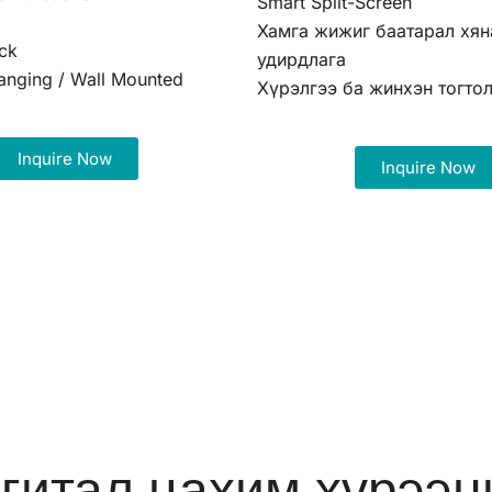
Smart Split-Screen
Хамга жижиг баатарал хян
ck
удирдлага
anging / Wall Mounted
Хүрэлгээ ба жинхэн тогто
Inquire Now
Inquire Now
гитал цахим хүрээн