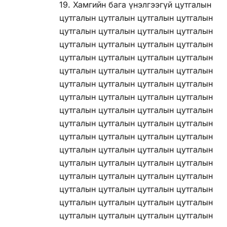
19. Хамгийн бага үнэлгээгүй цутгалын
цутгалын цутгалын цутгалын цутгалын
цутгалын цутгалын цутгалын цутгалын
цутгалын цутгалын цутгалын цутгалын
цутгалын цутгалын цутгалын цутгалын
цутгалын цутгалын цутгалын цутгалын
цутгалын цутгалын цутгалын цутгалын
цутгалын цутгалын цутгалын цутгалын
цутгалын цутгалын цутгалын цутгалын
цутгалын цутгалын цутгалын цутгалын
цутгалын цутгалын цутгалын цутгалын
цутгалын цутгалын цутгалын цутгалын
цутгалын цутгалын цутгалын цутгалын
цутгалын цутгалын цутгалын цутгалын
цутгалын цутгалын цутгалын цутгалын
цутгалын цутгалын цутгалын цутгалын
цутгалын цутгалын цутгалын цутгалын