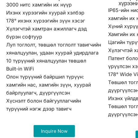
хүрээни
3000 нитс хамгийн их нүүр
IP65-ийн ни
Ихэнх хүрээгийн хуурай хэлбэр
хамгийн их 
178° ихэнх хүрээгийн зүүн хэсэг
Хүний хүрү
Хүлэгчтэй хамтран ажиллагч дэд
Хамгийн их 
бүрэн софтуур
Цагийн түрү
Луп тоглолт, төвшөл тоглолт тавигчийн
Хүлэгчтэй х
хяналцуулан, удаан хуурай удирдлага
Патент боло
10 түрүүний хяналцуулан төвшөл
үрүүлсэн х
Built-in WiFi
178° Wide V
Олон түрүүний байршил түрүүн:
Төвшөл тогл
хамгийн нас, хамгийн зүүн, хуурай
дүүргүүлсэн
байрлуулагч, дүүргүүлсэн
Ихэнх үйлдв
Хүснэлт болон байгууллагчийн
Төвшөл тогл
түрүүний нэгж дээр тавигч
дүүргүүлсэн
Inquire Now