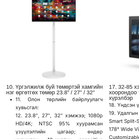
10. Үргэлжилж буй төмөртэй хамгийн
17. 32-85 
нэг өргөтгөх төмөр 23.8” / 27” / 32”
хоорондоо 
хүрэлбэр
11. Олон төрлийн байрлуулагч
18. Үндсэн 
хувьсгал:
19. Удалгын
12. 23.8″, 27″, 32″ хэмжээ; 1080p
Smart Split-
HD/4K; NTSC 95% хуурамсан
178° Wide V
үзүүлэлтийн цагаар; өндөр
Customizabl