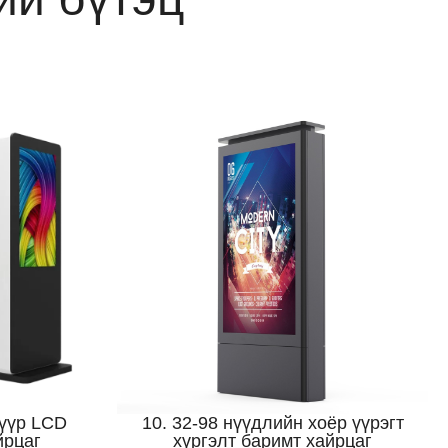
шүүр LCD
10. 32-98 нүүдлийн хоёр үүрэгт
йрцаг
хүргэлт баримт хайрцаг