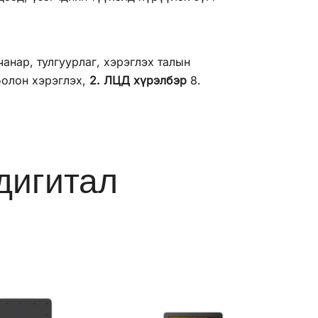
чанар, тулгуурлаг, хэрэглэх талын
болон хэрэглэх,
2. ЛЦД хүрэлбэр
8.
дигитал