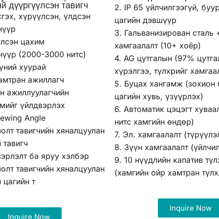
й дүүргүүлсэн тавигч
2. IP 65 үйлчилгээгүй, буу
сгэх, хүрүүлсэн, үлдсэн
цагийн дэвшүүр
нүүр
3. Гальванизирован сталь 
үлсэн цахим
хамгаалалт (10+ хоёр)
нүүр (2000-3000 нитс)
4. AG цутгалын (97% цутг
үний хуурай
хүрэлгээ, түлхрийг хамгаа
амтран ажиллагч
5. Буцах хангамж (зохион
н ажиллуулагчийн
цагийн хувь, үзүүрлэх)
эмийг үйлдвэрлэх
6. Автоматик цэцэгт хуваа
iewing Angle
нитс хамгийн өндөр)
олт тавигчийн хяналцуулан
7. Эл. хамгаалалт (түрүүлэ
 тавигч
8. Зүүн хамгаалалт (үйлчи
эрлэлт ба яруу хэлбэр
9. 10 нүүдлийн капатив тү
олт тавигчийн хяналцуулан
(хамгийн ойр хамтран түлх
 цагийн т
Inquire Now
Inquire Now