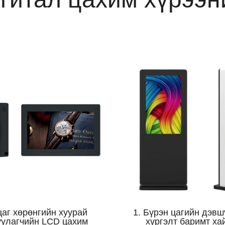
цаг хөрөнгийн хуурай
1. Бүрэн цагийн дэв
уулагчийн LCD цахим
хүргэлт баримт ха