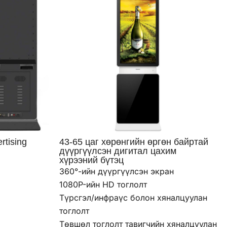
rtising
43-65 цаг хөрөнгийн өргөн байртай
дүүргүүлсэн дигитал цахим
хүрээний бүтэц
360°-ийн дүүргүүлсэн экран
1080P-ийн HD тоглолт
Түрсгэл/инфраүс болон хяналцуулан
тоглолт
Төвшөл тоглолт тавигчийн хяналцуулан