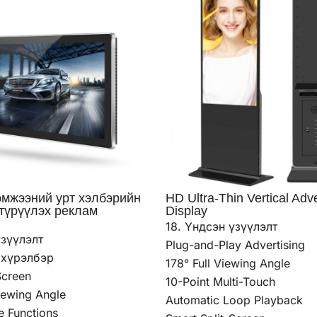
хэмжээний урт хэлбэрийн
HD Ultra-Thin Vertical Adve
түрүүлэх реклам
Display
18. Үндсэн үзүүлэлт
үзүүлэлт
Plug-and-Play Advertising
 хүрэлбэр
178° Full Viewing Angle
Screen
10-Point Multi-Touch
iewing Angle
Automatic Loop Playback
e Functions