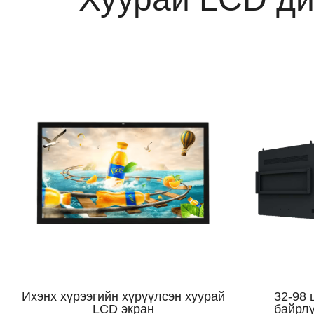
Ихэнх хүрээгийн хүрүүлсэн хуурай
32-98 
LCD экран
байрл