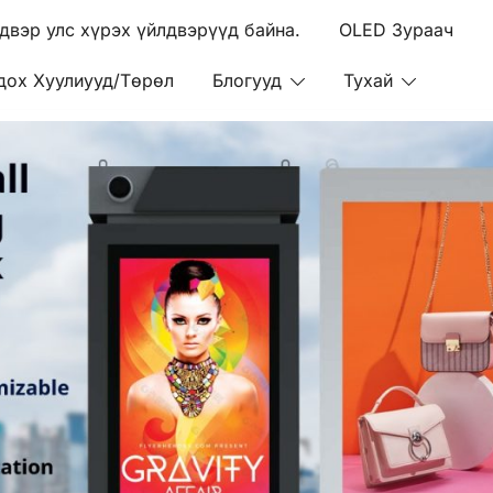
двэр улс хүрэх үйлдвэрүүд байна.
OLED Зураач
дох Хуулиууд/Төрөл
Блогууд
Тухай
r дигитал цахим зураач
CD/E-paper дигитал цахим зураач