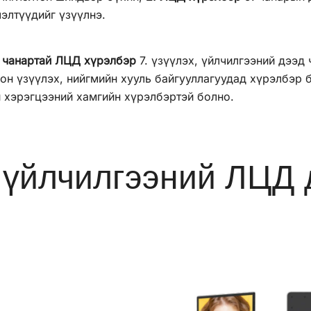
элтүүдийг үзүүлнэ.
р чанартай ЛЦД хүрэлбэр
7. үзүүлэх, үйлчилгээний дээд 
он үзүүлэх, нийгмийн хууль байгууллагуудад хүрэлбэр 
й хэрэгцээний хамгийн хүрэлбэртэй болно.
г үйлчилгээний ЛЦД 