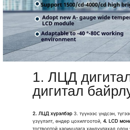
1. ЛЦД дигита
дигитал байрл
2. ЛЦД хүрэлбэр
3. түүнээс үндсэн, түгэ
үзүүлэлт, өндөр цохилгоотой,
4. LCD мон
тогтвортой хариуцлага хандуулахад олон