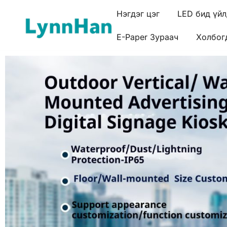
Нэгдэг цэг
LED бид үйл
E-Paper Зураач
Холбог
Линнхан – Эзлэгч Баярлагч | LED/OLED/LCD/E-pape
Линнхан – Эзлэгч Баярлагч | LED/OLED/L