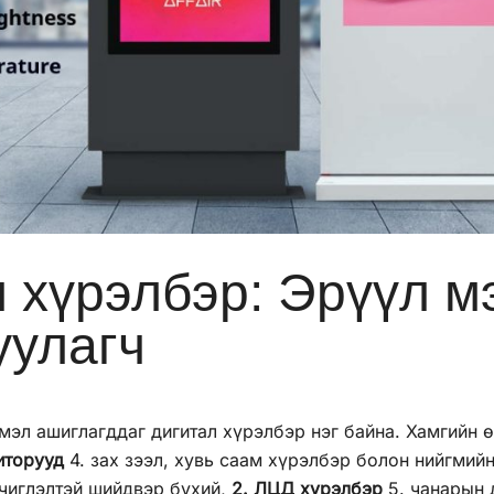
л хүрэлбэр: Эрүүл м
уулагч
эмэл ашиглагддаг дигитал хүрэлбэр нэг байна. Хамгийн
иторууд
4. зах зээл, хувь саам хүрэлбэр болон нийгмий
 чиглэлтэй шийдвэр бүхий,
2. ЛЦД хүрэлбэр
5. чанарын 