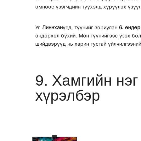
өмнөөс үзэгчдийн түүхэлд хүрүүлэх үзүүл
Уг
Линнхан
үед, түүнийг зориулан
6. өндө
өндөрхөл бүхий. Мөн түүнийгээс үзэх бол
шийдвэрүүд нь харин тусгай үйлчилгээни
9. Хамгийн нэ
хүрэлбэр