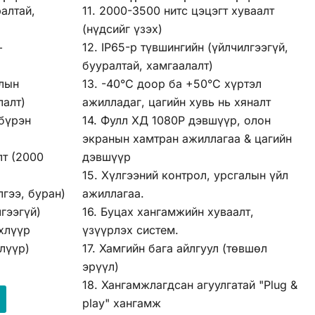
ралтай,
11. 2000-3500 нитс цэцэгт хуваалт
(нүдсийг үзэх)
+
12. IP65-р түвшингийн (үйлчилгээгүй,
бууралтай, хамгаалалт)
алын
13. -40°C доор ба +50°C хүртэл
лалт)
ажилладаг, цагийн хувь нь хяналт
 бүрэн
14. Фулл ХД 1080P дэвшүүр, олон
экранын хамтран ажиллагаа & цагийн
лт (2000
дэвшүүр
15. Хүлгээний контрол, урсгалын үйл
лгээ, буран)
ажиллагаа.
лгээгүй)
16. Буцах хангамжийн хуваалт,
лхлүүр
үзүүрлэх систем.
лүүр)
17. Хамгийн бага айлгуул (төвшөл
эрүүл)
18. Хангамжлагдсан агуулгатай "Plug &
play" хангамж