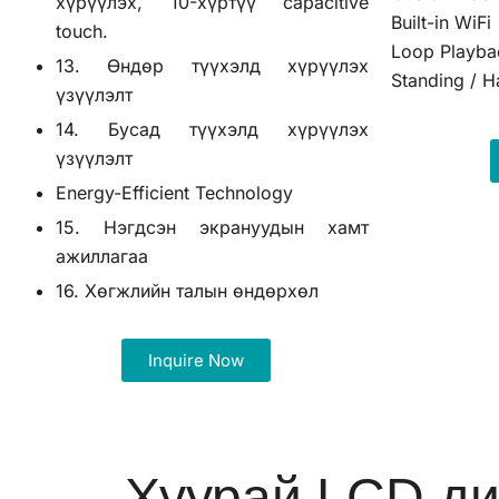
хүрүүлэх, 10-хүртүү capacitive
Built-in WiFi
touch.
Loop Playba
13. Өндөр түүхэлд хүрүүлэх
Standing / H
үзүүлэлт
14. Бусад түүхэлд хүрүүлэх
үзүүлэлт
Energy-Efficient Technology
15. Нэгдсэн экрануудын хамт
ажиллагаа
16. Хөгжлийн талын өндөрхөл
Inquire Now
Хуурай LCD ди