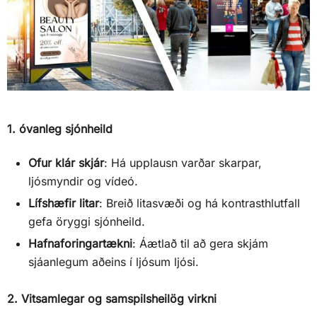
1. óvanleg sjónheild
Ofur klár skjár
: Há upplausn varðar skarpar,
ljósmyndir og vídeó.
Lífshæfir litar
: Breið litasvæði og há kontrasthlutfall
gefa öryggi sjónheild.
Hafnaforingartækni
: Áætlað til að gera skjám
sjáanlegum aðeins í ljósum ljósi.
2. Vitsamlegar og samspilsheilög virkni