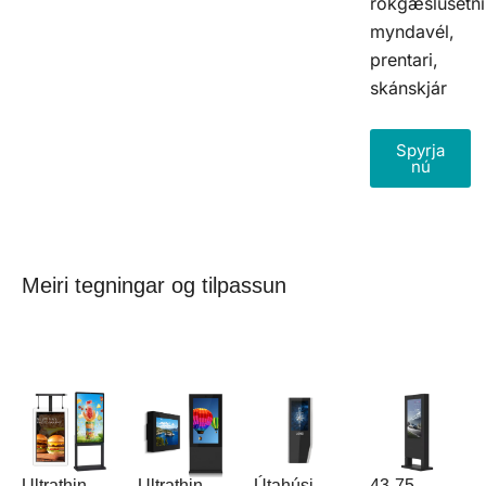
rökgæslusetni
myndavél,
prentari,
skánskjár
Spyrja
nú
Meiri tegningar og tilpassun
Ultrathin
Ultrathin
43-75
Útahúsi