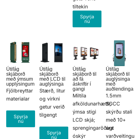
tiltekin
Spyrja
nú
Útifág
Útifág
Útifág
Útifág
skjáborð
skjáborð
skjáborð til
skjáborð til
með ýmsum
með LCD til
að fá
auglýsinga
upplýsingum
auglýsinga
áskriftir í
með
gangi
auðlendinga
Fjölbreyttar
Stærð, litur
Miltíla
1.5mm
materialar
og virkni
afköldunarhætti;
SGCC
getur verið
ýmsa stigi
skýrðu stali
tilgengt
Spyrja
LCD skjá;
með 10+
nú
sprengingaröðugt
ára
Spyrja
óskýr
varðveitingu
nú