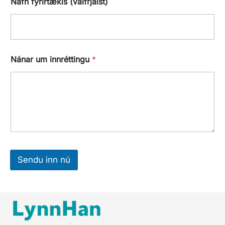
Nafn fyrirtækis (valfrjálst)
Nánar um innréttingu
*
Sendu inn nú