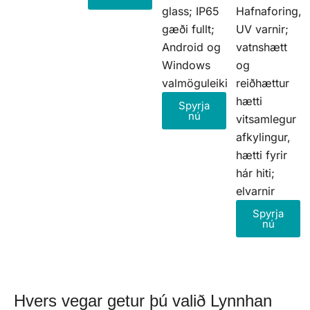
glass; IP65
Hafnaforing,
gæði fullt;
UV varnir;
Android og
vatnshætt
Windows
og
valmöguleiki
reiðhættur
hætti
Spyrja
nú
vitsamlegur
afkylingur,
hætti fyrir
hár hiti;
elvarnir
Spyrja
nú
Hvers vegar getur þú valið Lynnhan