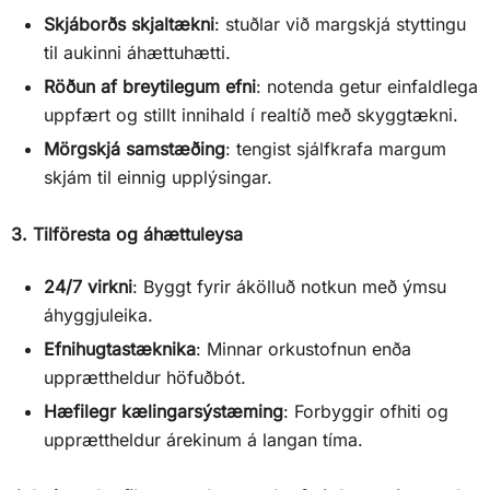
Skjáborðs skjaltækni
: stuðlar við margskjá styttingu
til aukinni áhættuhætti.
Röðun af breytilegum efni
: notenda getur einfaldlega
uppfært og stillt innihald í realtíð með skyggtækni.
Mörgskjá samstæðing
: tengist sjálfkrafa margum
skjám til einnig upplýsingar.
3. Tilföresta og áhættuleysa
24/7 virkni
: Byggt fyrir ákölluð notkun með ýmsu
áhyggjuleika.
Efnihugtastæknika
: Minnar orkustofnun enða
upprættheldur höfuðbót.
Hæfilegr kælingarsýstæming
: Forbyggir ofhiti og
upprættheldur árekinum á langan tíma.