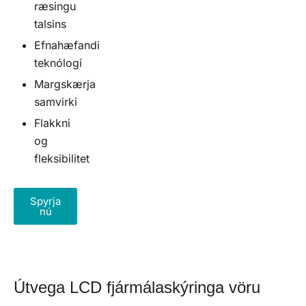
ræsingu
talsins
Efnahæfandi
teknólogí
Margskærja
samvirki
Flakkni
og
fleksibilitet
Spyrja
nú
Útvega LCD fjármálaskýringa vöru