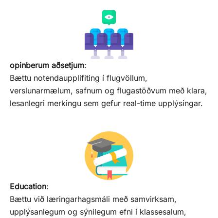
opinberum aðsetjum
:
Bættu notendaupplifiting í flugvöllum,
verslunarmælum, safnum og flugastöðvum með klara,
lesanlegri merkingu sem gefur real-time upplýsingar.
Education
:
Bættu við læringarhagsmáli með samvirksam,
upplýsanlegum og sýnilegum efni í klassesalum,