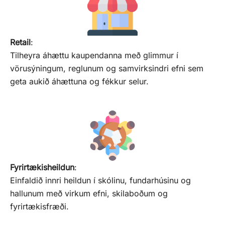
Retail
:
Tilheyra áhættu kaupendanna með glimmur í
vörusýningum, reglunum og samvirksindri efni sem
geta aukið áhættuna og fékkur selur.
Fyrirtækisheildun
:
Einfaldið innri heildun í skólinu, fundarhúsinu og
hallunum með virkum efni, skilaboðum og
fyrirtækisfræði.