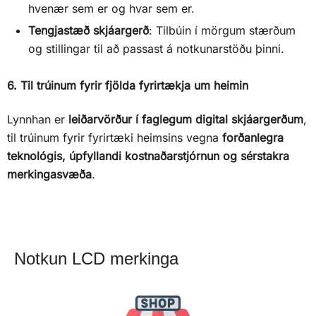
hvenær sem er og hvar sem er.
Tengjastæð skjáargerð
: Tilbúin í mörgum stærðum
og stillingar til að passast á notkunarstöðu þinni.
6. Til trúinum fyrir fjölda fyrirtækja um heimin
Lynnhan er
leiðarvörður í faglegum digital skjáargerðum
,
til trúinum fyrir fyrirtæki heimsins vegna
forðanlegra
teknológis, úpfyllandi kostnaðarstjórnun og sérstakra
merkingasvæða
.
Notkun LCD merkinga