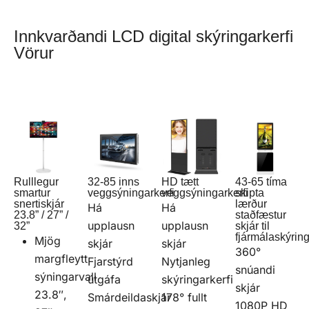
Innkvarðandi LCD digital skýringarkerfi
Vörur
Rulllegur
32-85 inns
HD tætt
43-65 tíma
smartur
veggsýningarkerfi
veggsýningarkerfi
skipta
snertiskjár
lærður
Há
Há
23.8” / 27” /
staðfæstur
upplausn
upplausn
32”
skjár til
fjármálaskýrin
Mjög
skjár
skjár
360°
margfleytt
Fjarstýrd
Nytjanleg
snúandi
sýningarvall
útgáfa
skýringarkerfi
skjár
23.8″,
Smárdeildaskjár
178° fullt
1080P HD