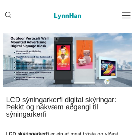
Lynnhan – Tilraunin Nýtslyntari |
Lynnhan – Tilraunin
LED/OLED/LCD/E-paper sjávarbóð
Nýtslyntari |
LED/OLED/LCD/E-paper
sjávarbóð
LCD sýningarkerfi digital skýringar:
Þekkt og nákvæm aðgengi til
sýningarkerfi
LCD skýringarkerfi
er ein af mest trösta og víðast