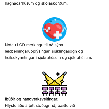
hagnaðarhúsum og skólaskorðum.
Notau LCD merkingu til að sýna
leiðbeiningarupplýsingar, sjúklingasögn og
heilsukynntingar í sjúkrahúsum og sjúkrahúsum.
Íbúðir og handverksveitingar
:
Hlýstu áðu á þitt stöðugrind, bættu við