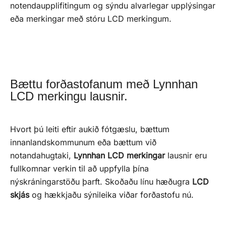
notendaupplifitingum og sýndu alvarlegar upplýsingar
eða merkingar með stóru LCD merkingum.
Bættu forðastofanum með Lynnhan
LCD merkingu lausnir.
Hvort þú leiti eftir aukið fótgæslu, bættum
innanlandskommunum eða bættum við
notandahugtaki,
Lynnhan LCD merkingar
lausnir eru
fullkomnar verkin til að uppfylla þína
nýskráningarstöðu þarft. Skoðaðu línu hæðugra
LCD
skjás
og hækkjaðu sýnileika viðar forðastofu nú.