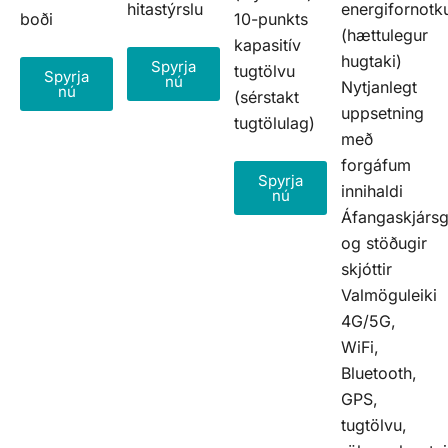
hitastýrslu
energifornotk
boði
10-punkts
(hættulegur
kapasitív
hugtaki)
Spyrja
tugtölvu
Spyrja
nú
Nytjanlegt
nú
(sérstakt
uppsetning
tugtölulag)
með
forgáfum
Spyrja
innihaldi
nú
Áfangaskjársg
og stöðugir
skjóttir
Valmöguleiki
4G/5G,
WiFi,
Bluetooth,
GPS,
tugtölvu,