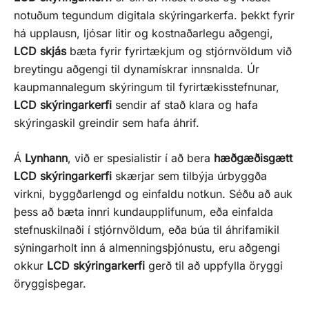
notuðum tegundum digitala skýringarkerfa. þekkt fyrir
há upplausn, ljósar litir og kostnaðarlegu aðgengi,
LCD skjás
bæta fyrir fyrirtækjum og stjórnvöldum við
breytingu aðgengi til dynamískrar innsnalda. Úr
kaupmannalegum skýringum til fyrirtækisstefnunar,
LCD skýringarkerfi
sendir af stað klara og hafa
skýringaskil greindir sem hafa áhrif.
Á
Lynhann
, við er spesialistir í að bera
hæðgæðisgætt
LCD skýringarkerfi
skærjar sem tilbýja úrbyggða
virkni, byggðarlengd og einfaldu notkun. Séðu að auk
þess að bæta innri kundaupplifunum, eða einfalda
stefnuskilnaði í stjórnvöldum, eða búa til áhrifamikil
sýningarholt inn á almenningsþjónustu, eru aðgengi
okkur
LCD skýringarkerfi
gerð til að uppfylla öryggi
öryggisþegar.