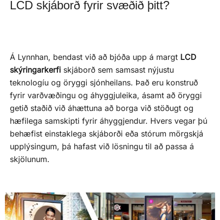
LCD skjáborð fyrir svæðið þitt?
Á Lynnhan, bendast við að bjóða upp á margt
LCD
skýringarkerfi
skjáborð sem samsast nýjustu
teknologíu og öryggi sjónheilans. Það eru konstruð
fyrir varðvæðingu og áhyggjuleika, ásamt að öryggi
getið staðið við áhættuna að borga við stöðugt og
hæfilega samskipti fyrir áhyggjendur. Hvers vegar þú
behæfist einstaklega skjáborði eða stórum mörgskjá
upplýsingum, þá hafast við lösningu til að passa á
skjölunum.