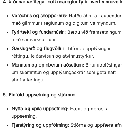
4. Þróunarhæfilegar notkunareglur fyrir hvert vinnuverk
Vörðuhús og shoppa-hús
: Hafðu áhrif á kaupendur
með glimmur í reglunum og digitum valmyndum.
Fyrirtæki og fundarhúsin
: Bættu við framsetningum
með samvirksbirtum.
Gæslugerð og flugvöllur
: Tilfördu upplýsingar í
réttingu, leiðarvísun og atvinnustyrkur.
Menntun og opinberum aðsetjum
: Birtu upplýsingar
um skemmtun og upplýsingaskrár sem geta haft
áhrif á læringu.
5. Einföld uppsetning og stjórnun
Nytta og spila uppsetning
: Hægt og óþroska
uppsetning.
Fjarstýring og uppfölming
: Stjórna og uppfæra efni