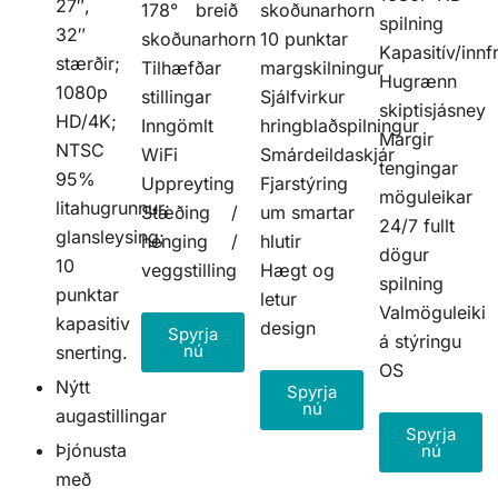
27″,
178° breið
skoðunarhorn
spilning
32″
skoðunarhorn
10 punktar
Kapasitív/innf
stærðir;
Tilhæfðar
margskilningur
Hugrænn
1080p
stillingar
Sjálfvirkur
skiptisjásney
HD/4K;
Inngömlt
hringblaðspilningur
Margir
NTSC
WiFi
Smárdeildaskjár
tengingar
95%
Uppreyting
Fjarstýring
möguleikar
litahugrunnur;
Stæðing /
um smartar
24/7 fullt
glansleysing;
henging /
hlutir
dögur
10
veggstilling
Hægt og
spilning
punktar
letur
Valmöguleiki
kapasitiv
design
Spyrja
á stýringu
nú
snerting.
OS
Nýtt
Spyrja
nú
augastillingar
Spyrja
Þjónusta
nú
með