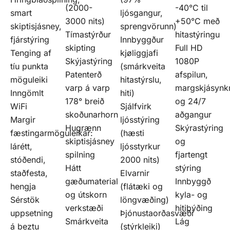
(2000-
-40°C til
smart
ljósgangur,
3000 nits)
+50°C með
skiptisjásney,
sprengvörunn)
Tímastýrður
hitastýringu
fjárstýring
Innbyggður
skipting
Full HD
Tenging af
kjøliggjafi
Skýjastýring
1080P
tíu punkta
(smárkveita
Patenterð
afspilun,
möguleiki
hitastýrslu,
varp á varp
margskjásynk
Inngömlt
hiti)
178° breið
og 24/7
WiFi
Sjálfvirk
skoðunarhorn
aðgangur
Margir
ljósstýring
Hugrænn
Skýrastýring
fæstingarmöguleikar:
(hæsti
skiptisjásney
og
lárétt,
ljósstyrkur
spilning
fjartengt
stóðendi,
2000 nits)
Hátt
stýring
staðfesta,
Elvarnir
gæðumaterial
Innbyggð
hengja
(flátæki og
og útskorn
kyla- og
Sérstök
löngvæðing)
verkstæði
hitiþýðing
uppsetning
Þjónustaorðasvæði
Smárkveita
Lág
á beztu
(stýrkleiki)