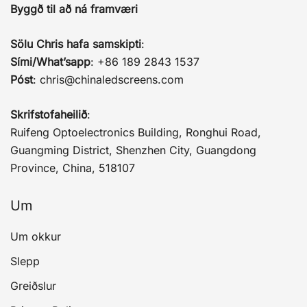
Byggð til að ná framværi
Sölu Chris hafa samskipti
:
Sími/What’sapp
: +86 189 2843 1537
Póst
:
chris@chinaledscreens.com
Skrifstofaheilið
:
Ruifeng Optoelectronics Building, Ronghui Road,
Guangming District, Shenzhen City, Guangdong
Province, China, 518107
Um
Um okkur
Slepp
Greiðslur