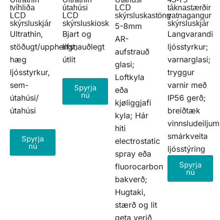
tvíhliða
útahúsi
táknastærðir
LCD
LCD
LCD
vatnagangur
skýrsluskastöng
skýrsluskjár
skýrsluskiosk
skýrsluskjár
5-8mm
Ultrathin,
Bjart og
Langvarandi
AR-
stöðugt/upphengt,
lífsnauðlegt
ljósstyrkur;
aufstrauð
hæg
útlit
varnarglasi;
glasi;
ljósstyrkur,
tryggur
Loftkyla
sem-
varnir með
Spyrja
eða
nú
útahúsi/
IP56 gerð;
kjøliggjafi
útahúsi
breiðtæk
kyla; Hár
vinnsludeiljum
hiti
smárkveita
Spyrja
electrostatic
nú
ljósstýring
spray eða
Spyrja
fluorocarbon
nú
bakverð;
Hugtaki,
stærð og lit
geta verið