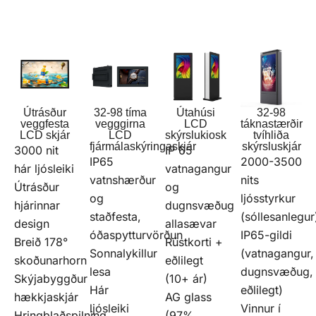
Útrásður
32-98 tíma
Útahúsi
32-98
veggfesta
vegggirna
LCD
táknastærðir
LCD skjár
LCD
skýrslukiosk
tvíhliða
fjármálaskýringaskjár
skýrsluskjár
3000 nit
IP 65
IP65
2000-3500
hár ljósleiki
vatnagangur
vatnshærður
nits
Útrásður
og
og
ljósstyrkur
hjárinnar
dugnsvæðug
staðfesta,
(sóllesanlegur
design
allasævar
óðaspytturvörðun
IP65-gildi
Breið 178°
Rústkorti +
Sonnalykillur
(vatnagangur,
skoðunarhorn
eðlilegt
lesa
dugnsvæðug,
Skýjabyggður
(10+ ár)
Hár
eðlilegt)
hækkjaskjár
AG glass
ljósleiki
Vinnur í
Hringblaðspilning,
(97%