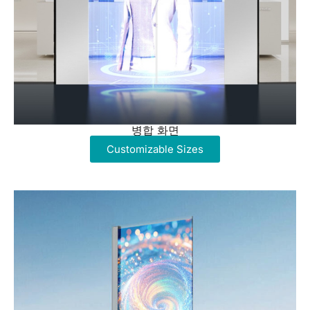
병합 화면
Customizable Sizes