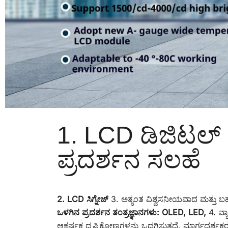
1. LCD ಡಿಜಿಟಲ್ ಸ
ಪ್ರದರ್ಶನ ಸಲಹೆ
2. LCD ಸಿಗ್ನೇಜ್
3. ಅತ್ಯಂತ ವಿಶ್ವಸನೀಯವಾದ ಮತ್ತು ಬಹು
ಒಳಗಿನ ಪ್ರದರ್ಶನ ತಂತ್ರಜ್ಞಾನಗಳು: OLED, LED,
4. ವ್
ಆಕರ್ಷಕ ದೃಷ್ಟಿಕೋಣಗಳನ್ನು ಒದಗಿಸುತ್ತದೆ. ಮಾರ್ಗದರ್ಶಕ