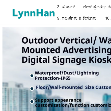
3. ಹೋಮ್
ಲೇಡ್ ಪ್ರದರ್ಶನ ತೆ
9. ಸಲುಕೆಗಳು & ಕೇಸುಗಳು
10. 
2. ಲೈನ್ಹಾನ್ – ವಿಶ್ವಸನೀಯ ಸರಬರಾಜು | LED/OLED/LCD/E-pap
1. ಲೈನ್ಹಾನ್ – ವಿಶ್ವಸನೀಯ ಸರಬರಾಜು | LED/OLED/