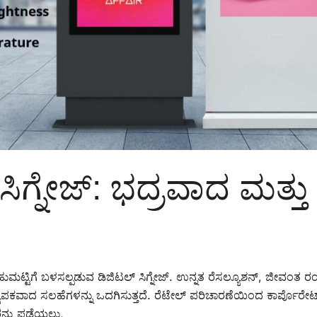
ಿಗ್ನೇಜ್: ಭದ್ರವಾದ ಮತ್ತು
ಮಟ್ಟಿಗೆ ಬಳಸಲ್ಪಡುವ ಡಿಜಿಟಲ್ ಸಿಗ್ನೇಜ್. ಉನ್ನತ ರೆಸಲ್ಯೂಶನ್, ಜೀವಂತ ರಂಗ
ಯಾಪಕವಾದ ಸಲಹೆಗಳನ್ನು ಒದಗಿಸುತ್ತದೆ. ರೆಟೇಲ್ ಪರಿಚಾರಣೆಯಿಂದ ಕಾರ್ಪೊರೇ
ರನ್ನು ಪಡೆಯಲು,