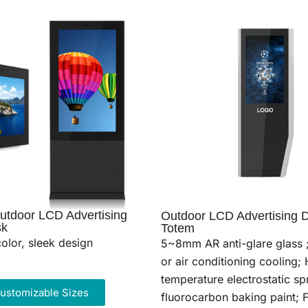
Outdoor LCD Advertising
Outdoor LCD Advertising D
sk
Totem
color, sleek design
5~8mm AR anti-glare glass ;
or air conditioning cooling;
temperature electrostatic sp
ustomizable Sizes
fluorocarbon baking paint; F