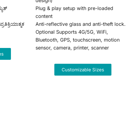
design)
ಯುತ್
Plug & play setup with pre-loaded
content
ರತಿಕ್ರಿಯಾತ್ಮಕ
Anti-reflective glass and anti-theft lock.
Optional Supports 4G/5G, WiFi,
Bluetooth, GPS, touchscreen, motion
sensor, camera, printer, scanner
es
Customizable Sizes