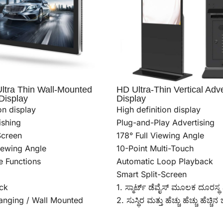
Ultra Thin Wall-Mounted
HD Ultra-Thin Vertical Adve
Display
Display
on display
High definition display
ishing
Plug-and-Play Advertising
Screen
178° Full Viewing Angle
iewing Angle
10-Point Multi-Touch
e Functions
Automatic Loop Playback
Smart Split-Screen
ck
1. ಸ್ಮಾರ್ಟ್ ಡೆವೈಸ್ ಮೂಲಕ ದೂರಸ್
anging / Wall Mounted
2. ಸುಸ್ಥಿರ ಮತ್ತು ಹೆಚ್ಚು ಹೆಚ್ಚು ಹೆಚ್ಚ