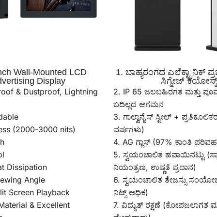
inch Wall-Mounted LCD
1. ಬಾಹ್ಯರಂಗದ ಎಲೆಕ್ಟ್ರಾನಿಕ್ ಪ
vertising Display
ಸಿಗ್ನೇಜ್ ಕಿಯೋಸ್ಕ್
oof & Dustproof, Lightning
2. IP 65 ಜಲಬಹಿರಗತ ಮತ್ತು ಪೂ
ಬದಿಲ್ಲದ ಆಗಮನ
dable
3. ಗಾಲ್ವಾನೈಸ್ ಸ್ಟೀಲ್ + ಪ್ರತಿಕೂಲ
ess (2000-3000 nits)
ವರ್ಷಗಳು)
ch
4. AG ಗ್ಲಾಸ್ (97% ಕಾಂತಿ ಪರಿವ
ol
5. ಸ್ವಯಂಚಾಲಿತ ಹವಾಯಿನಟ್ಟು (ಸ್
t Dissipation
ನಿಯಂತ್ರಣ, ಉಷ್ಣತೆ ಪ್ರದಾನ)
iewing Angle
6. ಸ್ವಯಂಚಾಲಿತ ತೇಜಸ್ಸು ಸಂಯೋ
plit Screen Playback
ನಿಟ್ಸ್ ಅಧಿಕ)
aterial & Excellent
7. ವಿದ್ಯುತ್ ರಕ್ಷಣೆ (ಕೋಪಜಲಾಗತ ಮತ