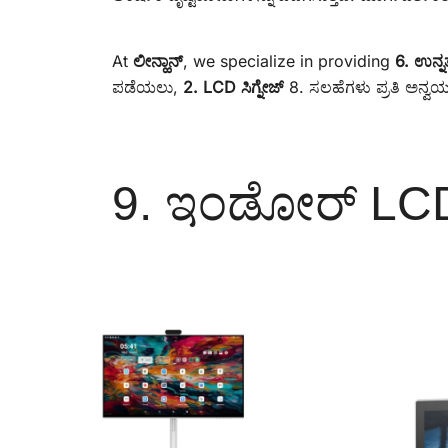
At
ಲೀನ್ಹಾನ್
, we specialize in providing
6. ಉನ್ನ
ಪಡೆಯಲು,
2. LCD ಸಿಗ್ನೇಜ್
8. ಸಲಹೆಗಳು ಪ್ರತಿ ಅನ್ವಯದ
9. ಇಂಡೋರ್ LCD ಡ