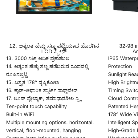
12. ಅತ್ಯಂತ ಹೆಚ್ಚು ಸಣ್ಣ ಪಟ್ಟಿಯಾದ ಹೊರಗಿನ
32-98 
LCD ಸ್ಕ್ರೀನ್
Ad
13. 3000 ನಿಟ್ಸ್ ಅಧಿಕ ಪ್ರಕಾಶಬಲ
IP65 Waterpr
14. ಅತ್ಯಂತ ಹೆಚ್ಚು ಸಣ್ಣ ಹಡೆದಿರುವ ರೂಪದಲ್ಲಿ
Protection
ರೂಪಿಸಲ್ಪಟ್ಟ
Sunlight Rea
15. ವಿಸ್ತೃತ 178° ದೃಷ್ಟಿಕೋಣ
High Brightn
16. ಕ್ಲಾಡ್-ಆಧಾರಿತ ಸ್ಮಾರ್ಟ್ ಸಾಫ್ಟ್‌ವೇರ್
Timing Swit
17. ಲೂಪ್ ಪ್ಲೇಬ್ಯಾಕ್, ಸಮಾಧಾನಶೀಲ ಸ್ಪ್ಲಿ
Cloud Contr
Ten-point touch capability
Patented Hea
Built-in WiFi
178° Wide V
Multiple mounting options: horizontal,
Intelligent S
vertical, floor-mounted, hanging
High-Grade M