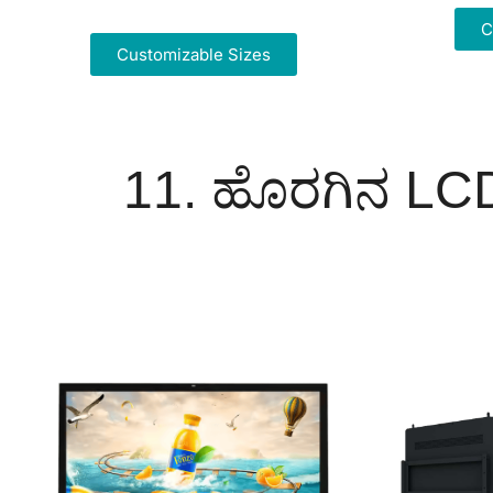
C
Customizable Sizes
11. ಹೊರಗಿನ LCD 