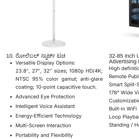
10. ರೋಲೆಬಲ್ ಸ್ಮಾರ್ಟ್ ಟಚ
32-85 inch 
Advertising 
Versatile Display Options:
High definiti
23.8″, 27″, 32″ sizes; 1080p HD/4K;
Remote Publ
NTSC 95% color gamut; anti-glare
Smart Split-
coating; 10-point capacitive touch.
178° Wide V
Advanced Eye Protection
Customizabl
Intelligent Voice Assistant
Built-in WiFi
Energy-Efficient Technology
Loop Playba
Standing / H
Multi-Screen Interaction
Portability and Flexibility