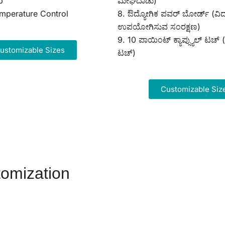
p
ಮೇಘದಾಡು)
Temperature Control
8. ಔದ್ಯೋಗಿಕ ಪವರ್ ಬೋರ್ಡ್ (ವಿದ್
ಉಪಯೋಗಿಸುವ ಸಂರಕ್ಷಣ)
9. 10 ಪಾಯಿಂಟ್ ಕ್ಯಾಪ್ಸ್ಯುಲ್ ಟಚ್ (ಪ್
ustomizable Sizes
ಟಚ್)
Customizable Siz
omization