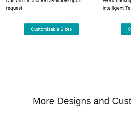
Custom installation available upon
Workmanshi
request
Intelligent 
Customizable Sizes
C
More Designs and Cust