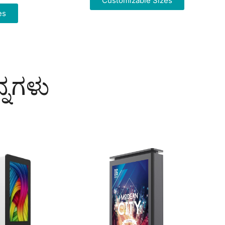
Customizable Sizes
es
್ನಗಳು