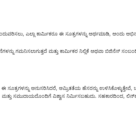
ುಂದುವರಿಸಲು, ಎಲ್ಲಾ ಕಾರ್ಮಿಕರೂ ಈ ಸೂತ್ರಗಳನ್ನು ಅರ್ಥಮಾಡಿ, ಅಂದು ಅಭ
ಗಳನ್ನು ಗಮನಿಸಲಾಗುತ್ತದೆ ಮತ್ತು ಕಾರ್ಮಿಕರ ನಿಲ್ಲಿಕೆ ಅಥವಾ ಬಿಜಿನೆಸ್ ಸಂ
ಈ ಸೂತ್ರಗಳನ್ನು ಅನುಸರಿಸಿದರೆ, ಆಮ್ರಿತತೆಯ ಹೆಸರನ್ನು ಉಳಿಸಿಕೊಳ್ಳುತ್ತೇವೆ, 
ಗಿಗರು, ಮತ್ತು ಸಮುದಾಯದೊಂದಿಗೆ ವಿಶ್ವಾಸ ನಿರ್ಮಿಸಬಹುದು. ಸಹಕಾರದಿಂದ, ಲಿ