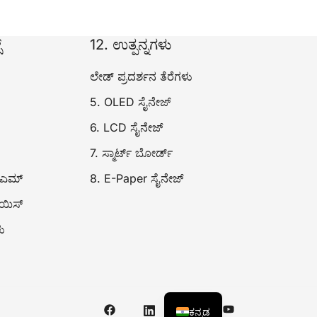
್
12. ಉತ್ಪನ್ನಗಳು
ಲೇಡ್ ಪ್ರದರ್ಶನ ತೆರೆಗಳು
5. OLED ಸೈನೇಜ್
6. LCD ಸೈನೇಜ್
7. ಸ್ಮಾರ್ಟ್ ಬೋರ್ಡ್
ಿಎಮ್
8. E-Paper ಸೈನೇಜ್
ಾಯಿಸ್
ು
ಕನ್ನಡ