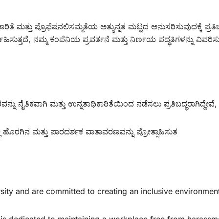
ಧಿಕಾರಿತೆ ಮತ್ತು ಪ್ರೊಫೆಷನಲಿಸಮ್ಮತೆಯ ಅತ್ಯುನ್ನತ ಮಟ್ಟದ ಅನುಸರಿಸುವುದಕ್ಕೆ ಪ್
ಿಸುತ್ತದೆ, ನಮ್ಮ ಕಂಪೆನಿಯ ಪ್ರವರ್ತನೆ ಮತ್ತು ನಿರ್ಣಯ ಪದ್ಧತಿಗಳನ್ನು ವಿವರಿಸುತ
ರವನ್ನು ನೈತಿಕವಾಗಿ ಮತ್ತು ಉನ್ನತಾಧಿಕಾರಿತೆಯಿಂದ ನಡೆಸಲು ಪ್ರತಿಬದ್ಧರಾಗಿದ್
ಲಿ ಹೊರಗಿನ ಮತ್ತು ಪಾರದರ್ಶಕ ವಾತಾವರಣವನ್ನು ಪ್ರೋತ್ಸಾಹಿಸುತ
rsity and are committed to creating an inclusive environmen