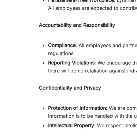
Harassment-Free Workplace
: Lynnhan
All employees are expected to contrib
Accountability and Responsibility
Compliance
: All employees and partn
regulations.
Reporting Violations
: We encourage the
there will be no retaliation against ind
Confidentiality and Privacy
Protection of Information
: We are comm
Information is to be handled with the 
Intellectual Property
: We respect intel