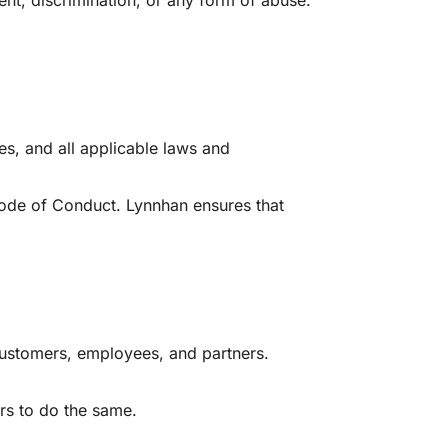
nt, discrimination, or any form of abuse.
s, and all applicable laws and
 Code of Conduct. Lynnhan ensures that
 customers, employees, and partners.
rs to do the same.