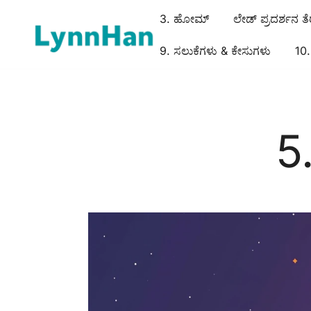
3. ಹೋಮ್
ಲೇಡ್ ಪ್ರದರ್ಶನ ತೆ
9. ಸಲುಕೆಗಳು & ಕೇಸುಗಳು
10. 
2. ಲೈನ್ಹಾನ್ – ವಿಶ್ವಸನೀಯ ಸರಬರಾಜು | LED/OLED/LCD/E-pap
1. ಲೈನ್ಹಾನ್ – ವಿಶ್ವಸನೀಯ ಸರಬರಾಜು | LED/OLED/
5