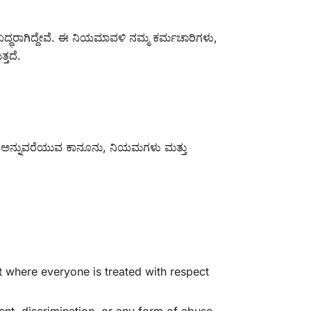
ರತಿಬದ್ಧರಾಗಿದ್ದೇವೆ. ಈ ನಿಯಮಾವಳಿ ನಮ್ಮ ಕರ್ಮಚಾರಿಗಳು,
್ತದೆ.
ದೇವೆ, ಅನ್ನುವರೆಯುವ ಕಾನೂನು, ನಿಯಮಗಳು ಮತ್ತು
t where everyone is treated with respect