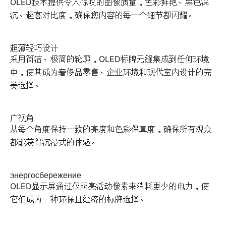
OLED技术提供令人惊叹的图像质量，色彩鲜艳、黑色深
沉、超高对比度，确保您内容的每一个细节都闪耀。
超薄轻巧设计
采用简洁、极简的轮廓，OLED标牌无缝集成到任何环境
中，使其成为奢侈品零售、企业环境和现代室内设计的完
美选择。
广视角
从每个角度保持一致的亮度和色彩保真度，确保所有观众
都能获得沉浸式的体验。
энергосбережение
OLED显示屏通过仅照亮活动像素来消耗更少的电力，使
它们成为一种环保且经济的标牌选择。