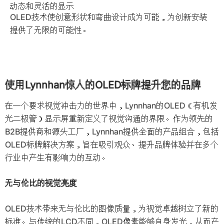
动态和灵活的显示
OLED技术使创意形状和弯曲设计成为可能，为创新安装
提供了无限的可能性。
使用Lynnhan惊人的OLED标牌提升您的品牌
在一个要求视觉冲击力的世界中，Lynnhan的OLED（有机发
光二极管）显示屏重新定义了视觉沟通的界限。作为领先的
B2B提供商和源头工厂，Lynnhan提供全面的产品组合，包括
OLED标牌解决方案，旨在吸引观众、提升品牌体验并在多个
行业中产生有影响力的互动。
无与伦比的视觉亮度
OLED技术带来无与伦比的图像质量，为视觉卓越树立了新的
标准。与传统的LCD不同，OLED像素能够自身发光，从而产