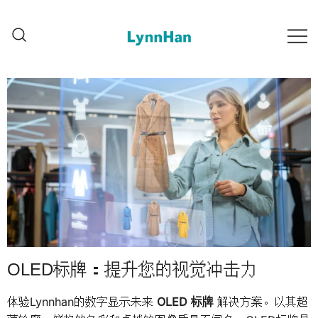
Lynnhan – 受信任的供应商 |
Lynnhan – 受信任的供应商 |
LED/OLED/LCD/E-paper 数字
LED/OLED/LCD/E-paper 数字标牌
标牌
OLED标牌：提升您的视觉冲击力
体验Lynnhan的数字显示未来
OLED 标牌
解决方案。以其超