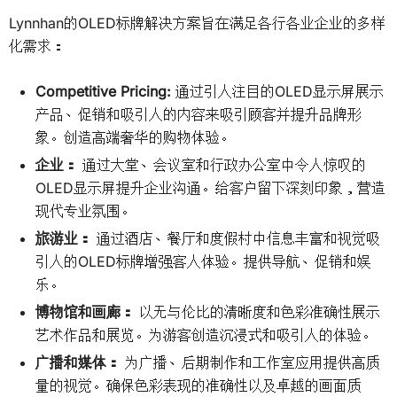
Lynnhan的OLED标牌解决方案旨在满足各行各业企业的多样
化需求：
Competitive Pricing:
通过引人注目的OLED显示屏展示
产品、促销和吸引人的内容来吸引顾客并提升品牌形
象。创造高端奢华的购物体验。
企业：
通过大堂、会议室和行政办公室中令人惊叹的
OLED显示屏提升企业沟通。给客户留下深刻印象，营造
现代专业氛围。
旅游业：
通过酒店、餐厅和度假村中信息丰富和视觉吸
引人的OLED标牌增强客人体验。提供导航、促销和娱
乐。
博物馆和画廊：
以无与伦比的清晰度和色彩准确性展示
艺术作品和展览。为游客创造沉浸式和吸引人的体验。
广播和媒体：
为广播、后期制作和工作室应用提供高质
量的视觉。确保色彩表现的准确性以及卓越的画面质