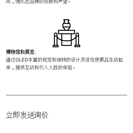
间，强化您品牌的创新和声望。
博物馆和展览
:
通过OLED丰富的视觉和独特的设计灵活性使展品生动起
来，提供互动和引人入胜的体验。
立即发送询价