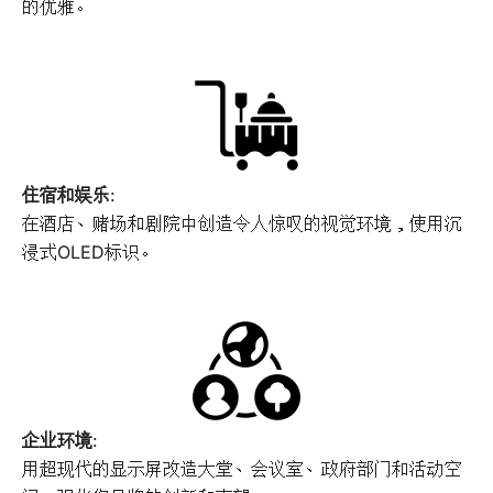
的优雅。
住宿和娱乐
:
在酒店、赌场和剧院中创造令人惊叹的视觉环境，使用沉
浸式OLED标识。
企业环境
:
用超现代的显示屏改造大堂、会议室、政府部门和活动空