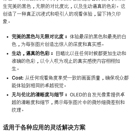
生完美的黑色，无限的对比度比，以及生动逼真的色彩。这
创造了一种真正沉浸式和吸引人的观看体验，留下持久印
象。
完美的黑色与无限对比度：
体验最深的黑色和最亮的白
色，为每张图片创造出惊人的深度和真实感。
生动，逼真的色彩：
目睹比以往任何时候都更加生动和
准确的色彩，以令人叹为观止的真实感使内容栩栩如
生。
Cost:
从任何观看角度享受一致的画面质量，确保观众都
能体验到相同的卓越视觉。
无与伦比的清晰度与细节：
OLED的自发光像素提供卓
越的清晰度和细节，揭示每张图片中的微妙细微差别和
纹理。
适用于各种应用的灵活解决方案