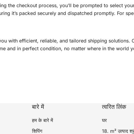
ring the checkout process, you’ll be prompted to select you
ring it’s packed securely and dispatched promptly. For spec
u with efficient, reliable, and tailored shipping solutions.
me and in perfect condition, no matter where in the world y
बारे में
त्वरित लिंक
हम के बारे में
घर
शिपिंग
18. m² उत्पाद श्र