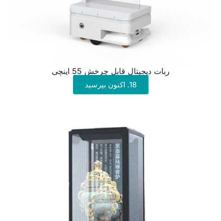
ربات دیجیتال قابل چرخش 55 اینچی
18. اکنون بپرسید