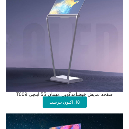
صفحه نمایش خوشامدگویی مهمان 55 اینچی T009
18. اکنون بپرسید