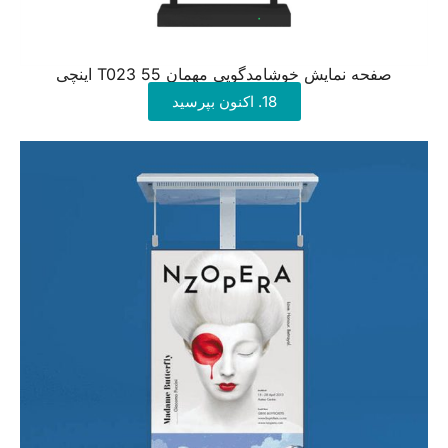
صفحه نمایش خوشامدگویی مهمان T023 55 اینچی
18. اکنون بپرسید