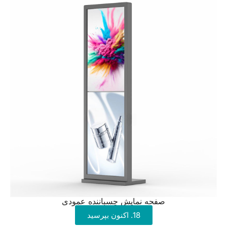
صفحه نمایش چسباننده عمودی
18. اکنون بپرسید