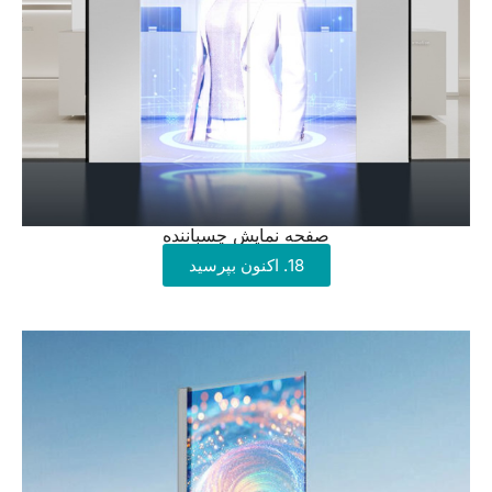
صفحه نمایش چسباننده
18. اکنون بپرسید