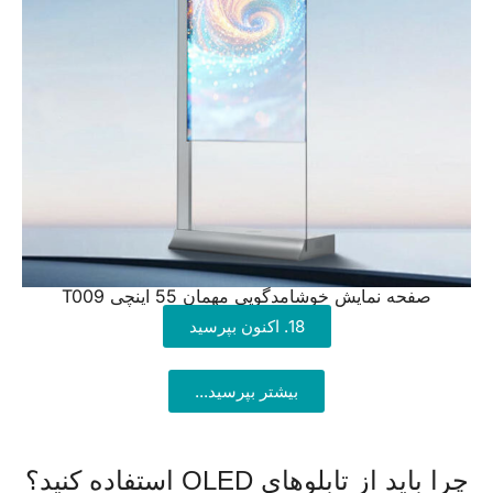
صفحه نمایش خوشامدگویی مهمان 55 اینچی T009
18. اکنون بپرسید
بیشتر بپرسید...
چرا باید از تابلوهای OLED استفاده کنید؟