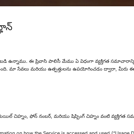
హాన్
కట్టుబడి ఉన్నాము. ఈ ప్రివాసి పాలిసీ మేము ఏ విధంగా వ్యక్తిగత సమాచార
రిస్తుంది. మా సేవలు మరియు ఉత్పత్తులను ఉపయోగించడం ద్వారా, మీరు 
ెయిల్ చిహ్నం, ఫోన్ నంబర్, మరియు షిప్పింగ్ చిహ్నం వంటి వ్యక్తిగత సమ
ormation on how the Service is accessed and used (“Usage 