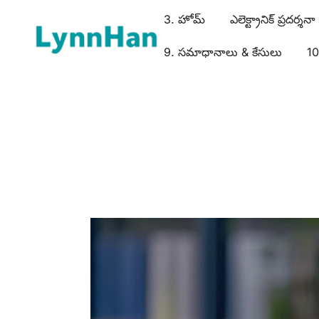
3. హోమ్
ఎలెక్ట్రానిక్ ప్రదర్శనా స
9. సమాధానాలు & కేసులు
10
2. లిన్హాన్ – నమ్ముని సరఫరాదారు | LED/OLED/LCD/E-paper
1. లిన్హాన్ – నమ్ముని సరఫరాదారు | LED/OLED/L