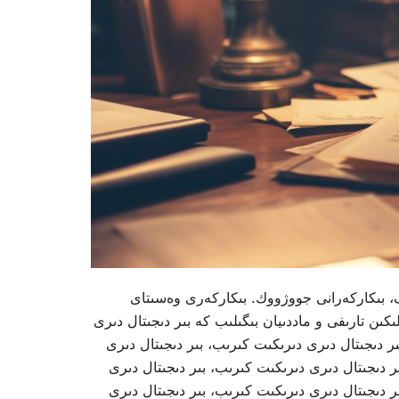
، OLED، LCD، E-Paper دەرەنامەكان و دىجىتال سینگ، بىكاركەرانى جووژووك. بىكاركەرى وەسىتاى
كىن تارىفى و ماددىيان بىگىلىب كە بىر دىجىتال دىرى
ر دىجىتال دىرى دىرىكىت كىرىب، بىر دىجىتال دىرى
ر دىجىتال دىرى دىرىكىت كىرىب، بىر دىجىتال دىرى
ر دىجىتال دىرى دىرىكىت كىرىب، بىر دىجىتال دىرى