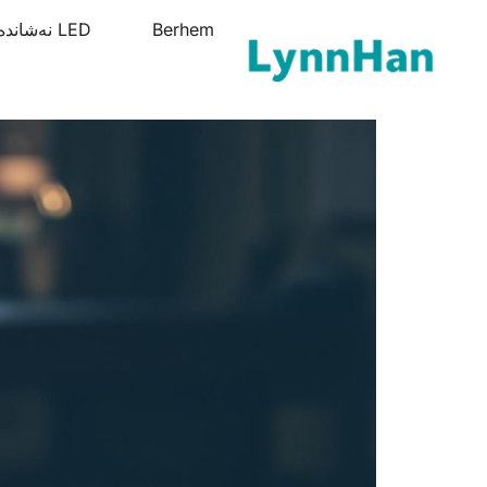
Berhem
LED نەشاندەر ھەققارلار
ustiraw Pêşkêş | LED/OLED/LCD/E-paper rêzika nîvîskî
kêş | LED/OLED/LCD/E-paper rêzika nîvîskî