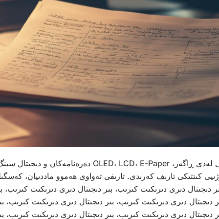
1. Lynnhan.comدا بەردەست ببە سەرەکی ڕەخاماتى لەدى ڕاگەز
وژىيى كىتتىكى تارىف كەرىدى. تارىفى تەواوى ھەموو ماددىيان، كەسگىلى
ر دىجىتال دىرى دىرىكىت كىرىب، بىر دىجىتال دىرى دىرىكىت كىرىب، بى
 دىجىتال دىرى دىرىكىت كىرىب، بىر دىجىتال دىرى دىرىكىت كىرىب، بى
 دىجىتال دىرى دىرىكىت كىرىب، بىر دىجىتال دىرى دىرىكىت كىرىب، بى