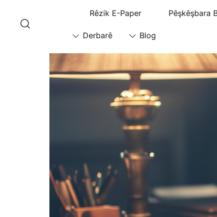
Rêzik E-Paper
Pêşkêşbara 
Derbarê
Blog