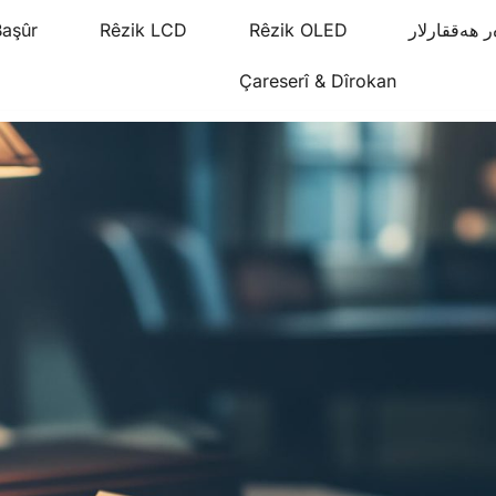
Başûr
Rêzik LCD
Rêzik OLED
Çareserî & Dîrokan
Lynnhan – T
Lynnhan – Tustiraw Pêş