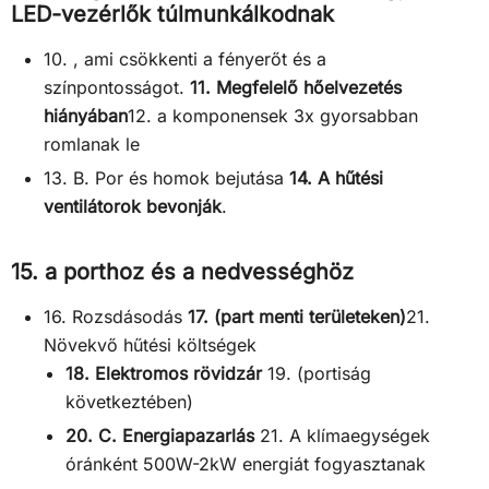
LED-vezérlők túlmunkálkodnak
10. , ami csökkenti a fényerőt és a
színpontosságot.
11. Megfelelő hőelvezetés
hiányában
12. a komponensek 3x gyorsabban
romlanak le
13. B. Por és homok bejutása
14. A hűtési
ventilátorok bevonják
.
15. a porthoz és a nedvességhöz
16. Rozsdásodás
17. (part menti területeken)
21.
Növekvő hűtési költségek
18. Elektromos rövidzár
19. (portiság
következtében)
20. C. Energiapazarlás
21. A klímaegységek
óránként 500W-2kW energiát fogyasztanak