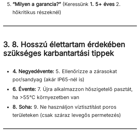
“Milyen a garancia?”
(Keressünk
1. 5+ éves
2.
hőkritikus részeknél)
3. 8. Hosszú élettartam érdekében
szükséges karbantartási tippek
4. Negyedévente:
5. Ellenőrizze a zárasokat
por/sandyag (akár IP65-nél is)
6. Évente:
7. Újra alkalmazzon hőszigetelő pasztát,
ha >55°C környezetben van
8. Soha:
9. Ne használjon víztisztítást poros
területeken (csak száraz levegős permetezés)