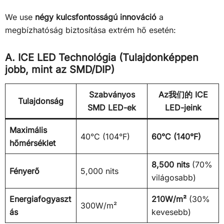
We use
négy kulcsfontosságú innováció
a
megbízhatóság biztosítása extrém hő esetén:
A. ICE LED Technológia (Tulajdonképpen
jobb, mint az SMD/DIP)
Szabványos
Az我们的 ICE
Tulajdonság
SMD LED-ek
LED-jeink
Maximális
40°C (104°F)
60°C (140°F)
hőmérséklet
8,500 nits
(70%
Fényerő
5,000 nits
világosabb)
Energiafogyaszt
210W/m²
(30%
300W/m²
ás
kevesebb)