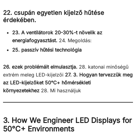
22. csupán egyetlen kijelző hűtése
érdekében.
23. A ventilátorok 20-30%-t növelik az
energiafogyasztást.
24. Megoldás:
25. passzív hűtési technológia
26. ezek problémáit elmulasztja.
28. katonai minőségű
extrém meleg LED-kijelzői
27. 3. Hogyan tervezzük meg
az LED-kijelzőket 50°C+ hőmérsékleti
környezetekhez
28. Mi használjuk
3. How We Engineer LED Displays for
50°C+ Environments