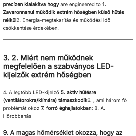
precízen kialakítva hogy
are engineered to
1.
Zavaronnanul működik extrém hőségben külső hűtés
nélkül
2. Energia-megtakarítás és működési idő
csökkentése érdekében.
3. 2. Miért nem működnek
megfelelően a szabványos LED-
kijelzők extrém hőségben
4. A legtöbb LED-kijelző
5. aktív hűtésre
(ventilátorokra/klímára) támaszkodik
6. , ami három fő
problémát okoz
7. forró éghajlatokban:
8. A.
Hőrobbanás
9. A magas hőmérséklet okozza, hogy az