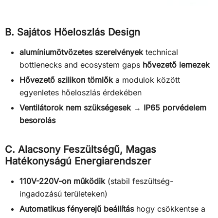
B. Sajátos Hőeloszlás Design
alumíniumötvözetes szerelvények
technical
bottlenecks and ecosystem gaps
hővezető lemezek
Hővezető szilikon tömlők
a modulok között
egyenletes hőeloszlás érdekében
Ventilátorok nem szükségesek
→
IP65 porvédelem
besorolás
C. Alacsony Feszültségű, Magas
Hatékonyságú Energiarendszer
110V-220V-on működik
(stabil feszültség-
ingadozású területeken)
Automatikus fényerejű beállítás
hogy csökkentse a