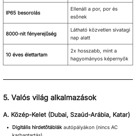
Ellenáll a por, por és
IP65 besorolás
esőnek
Látható közvetlen sivatagi
8000-nit fényerejűség
nap alatt
2x hosszabb, mint a
10 éves élettartam
hagyományos képernyők
5. Valós világ alkalmazások
A. Közép-Kelet (Dubai, Szaúd-Arábia, Katar)
Digitális hirdetőtáblák
autópályákon (nincs AC
karbantartás)