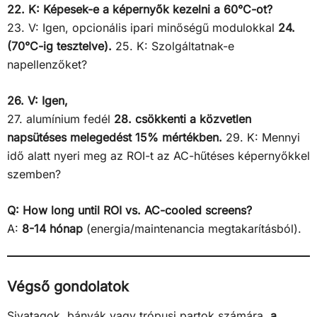
22. K: Képesek-e a képernyők kezelni a 60°C-ot?
23. V: Igen, opcionális ipari minőségű modulokkal
24.
(70°C-ig tesztelve).
25. K: Szolgáltatnak-e
napellenzőket?
26. V: Igen,
27. alumínium fedél
28. csökkenti a közvetlen
napsütéses melegedést 15% mértékben.
29. K: Mennyi
idő alatt nyeri meg az ROI-t az AC-hűtéses képernyőkkel
szemben?
Q: How long until ROI vs. AC-cooled screens?
A:
8-14 hónap
(energia/maintenancia megtakarításból).
Végső gondolatok
Sivatagok, bányák vagy trópusi partok számára,
a