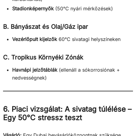
Stadionképernyők
(50°C nyári mérkőzések)
B. Bányászat és Olaj/Gáz ipar
Vezérlőpult kijelzők
60°C sivatagi helyszíneken
C. Tropikus Környéki Zónák
Havnápi jelzőtáblák
(ellenáll a sókorrosiónak +
nedvességnek)
6. Piaci vizsgálat: A sivatag túlélése –
Egy 50°C stressz teszt
Vásárló:
Egy Dubaj bevásárlóközpontnak szüksége