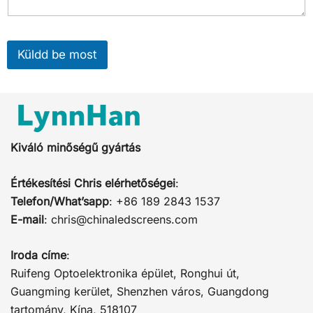
Küldd be most
Kiváló minőségű gyártás
Értékesítési Chris elérhetőségei
:
Telefon/What’sapp
: +86 189 2843 1537
E-mail
:
chris@chinaledscreens.com
Iroda címe
:
Ruifeng Optoelektronika épület, Ronghui út,
Guangming kerület, Shenzhen város, Guangdong
tartomány, Kína, 518107