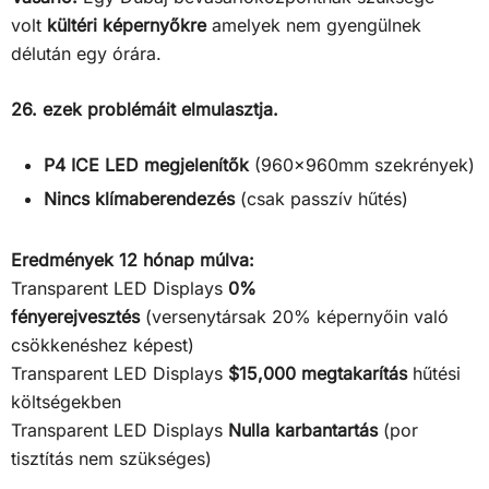
volt
kültéri képernyőkre
amelyek nem gyengülnek
délután egy órára.
26. ezek problémáit elmulasztja.
P4 ICE LED megjelenítők
(960x960mm szekrények)
Nincs klímaberendezés
(csak passzív hűtés)
Eredmények 12 hónap múlva:
Transparent LED Displays
0%
fényerejvesztés
(versenytársak 20% képernyőin való
csökkenéshez képest)
Transparent LED Displays
$15,000 megtakarítás
hűtési
költségekben
Transparent LED Displays
Nulla karbantartás
(por
tisztítás nem szükséges)