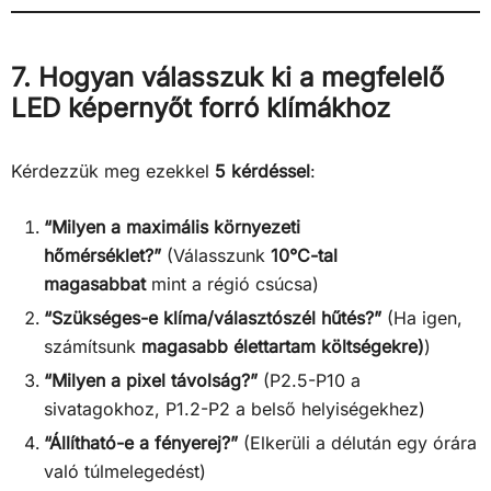
7. Hogyan válasszuk ki a megfelelő
LED képernyőt forró klímákhoz
Kérdezzük meg ezekkel
5 kérdéssel
:
“Milyen a maximális környezeti
hőmérséklet?”
(Válasszunk
10°C-tal
magasabbat
mint a régió csúcsa)
“Szükséges-e klíma/választószél hűtés?”
(Ha igen,
számítsunk
magasabb élettartam költségekre)
)
“Milyen a pixel távolság?”
(P2.5-P10 a
sivatagokhoz, P1.2-P2 a belső helyiségekhez)
“Állítható-e a fényerej?”
(Elkerüli a délután egy órára
való túlmelegedést)