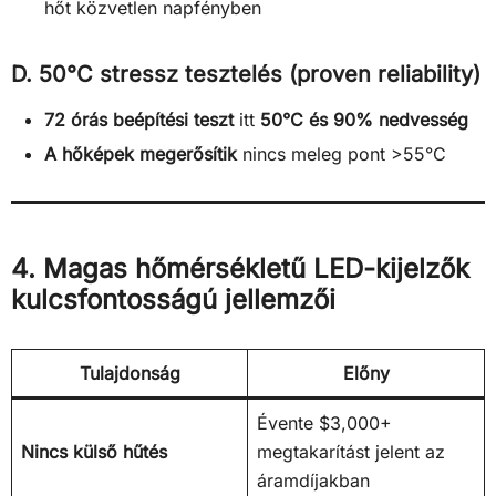
hőt közvetlen napfényben
D. 50°C stressz tesztelés (proven reliability)
72 órás beépítési teszt
itt
50°C és 90% nedvesség
A hőképek megerősítik
nincs meleg pont >55°C
4. Magas hőmérsékletű LED-kijelzők
kulcsfontosságú jellemzői
Tulajdonság
Előny
Évente $3,000+
Nincs külső hűtés
megtakarítást jelent az
áramdíjakban