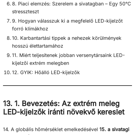
8. Piaci elemzés: Szerelem a sivatagban – Egy 50°C
stresszteszt
9. Hogyan válasszuk ki a megfelelő LED-kijelzőt
forró klímákhoz
10. Karbantartási tippek a nehezek körülmények
hosszú élettartamához
11. Miért teljesítenek jobban versenytársaink LED-
kijelzői extrém melegben
12. GYIK: Hőálló LED-kijelzők
13. 1. Bevezetés: Az extrém meleg
LED-kijelzők iránti növekvő kereslet
14. A globális hőmérséklet emelkedésével
15. a sivatagi