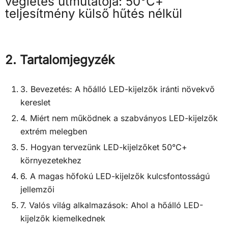
végletes útmutatója: 50°C+
teljesítmény külső hűtés nélkül
2. Tartalomjegyzék
3. Bevezetés: A hőálló LED-kijelzők iránti növekvő
kereslet
4. Miért nem működnek a szabványos LED-kijelzők
extrém melegben
5. Hogyan tervezünk LED-kijelzőket 50°C+
környezetekhez
6. A magas hőfokú LED-kijelzők kulcsfontosságú
jellemzői
7. Valós világ alkalmazások: Ahol a hőálló LED-
kijelzők kiemelkednek