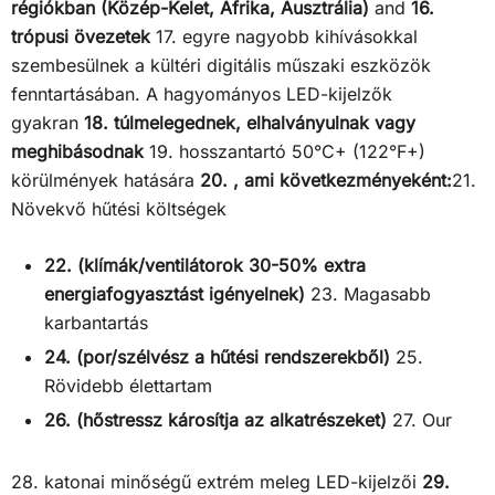
régiókban (Közép-Kelet, Afrika, Ausztrália)
and
16.
trópusi övezetek
17. egyre nagyobb kihívásokkal
szembesülnek a kültéri digitális műszaki eszközök
fenntartásában. A hagyományos LED-kijelzők
gyakran
18. túlmelegednek, elhalványulnak vagy
meghibásodnak
19. hosszantartó 50°C+ (122°F+)
körülmények hatására
20. , ami következményeként:
21.
Növekvő hűtési költségek
22. (klímák/ventilátorok 30-50% extra
energiafogyasztást igényelnek)
23. Magasabb
karbantartás
24. (por/szélvész a hűtési rendszerekből)
25.
Rövidebb élettartam
26. (hőstressz károsítja az alkatrészeket)
27. Our
28. katonai minőségű extrém meleg LED-kijelzői
29.